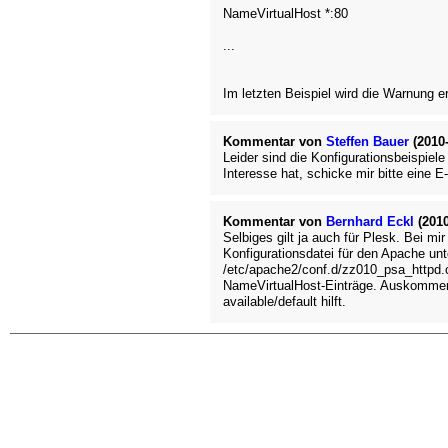
NameVirtualHost *:80
...
Im letzten Beispiel wird die Warnung erz
Kommentar von
Steffen Bauer
(2010-
Leider sind die Konfigurationsbeispiele
Interesse hat, schicke mir bitte eine E-
Kommentar von
Bernhard Eckl
(2010
Selbiges gilt ja auch für Plesk. Bei mir
Konfigurationsdatei für den Apache unt
/etc/apache2/conf.d/zz010_psa_httpd.
NameVirtualHost-Einträge. Auskommenti
available/default hilft.