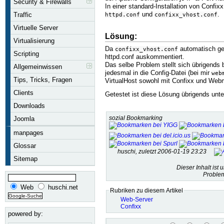
Security & Firewalls
In einer standard-Installation von Confixx
und
.
Traffic
httpd.conf
confixx_vhost.conf
Virtuelle Server
Lösung:
Virtualisierung
Da
automatisch ges
confixx_vhost.conf
Scripting
httpd.conf auskommentiert.
Das selbe Problem stellt sich übrigends 
Allgemeinwissen
jedesmal in die Config-Datei (bei mir
web
Tips, Tricks, Fragen
VirtualHost sowohl mit Confixx und Web
Clients
Getestet ist diese Lösung übrigends unte
Downloads
Joomla
sozial Bookmarking
manpages
Glossar
huschi, zuletzt 2006-01-19 23:23
Sitemap
Dieser Inhalt ist 
Problem
Web
huschi.net
Rubriken zu diesem Artikel
Web-Server
Confixx
powered by: