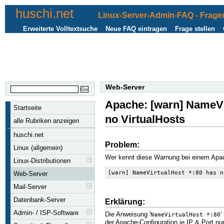
huschi.net
Linux-Server-Admin-FAQ - Fragen
Erweiterte Volltextsuche
Neue FAQ eintragen
Frage stellen
Web-Server
Apache: [warn] NameVi
Startseite
no VirtualHosts
alle Rubriken anzeigen
huschi.net
Problem:
Linux (allgemein)
Wer kennt diese Warnung bei einem Apac
Linux-Distributionen
[warn] NameVirtualHost *:80 has n
Web-Server
Mail-Server
Datenbank-Server
Erklärung:
Admin- / ISP-Software
Die Anweisung '
'
NameVirtualHost *:80
der Apache-Configuration je IP & Port n