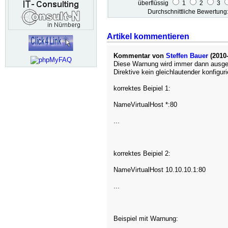
überflüssig
1
2
3
Durchschnittliche Bewertun
Artikel kommentieren
Kommentar von
Steffen Bauer
(2010-
Diese Warnung wird immer dann ausge
Direktive kein gleichlautender konfiguri
korrektes Beipiel 1:
NameVirtualHost *:80
...
korrektes Beipiel 2:
NameVirtualHost 10.10.10.1:80
...
Beispiel mit Warnung: