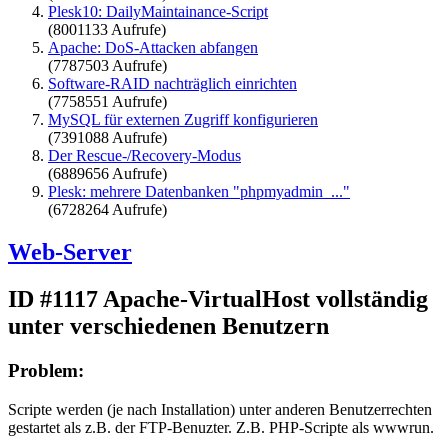
Plesk10: DailyMaintainance-Script
(8001133 Aufrufe)
Apache: DoS-Attacken abfangen
(7787503 Aufrufe)
Software-RAID nachträglich einrichten
(7758551 Aufrufe)
MySQL für externen Zugriff konfigurieren
(7391088 Aufrufe)
Der Rescue-/Recovery-Modus
(6889656 Aufrufe)
Plesk: mehrere Datenbanken "phpmyadmin_..."
(6728264 Aufrufe)
Web-Server
ID #1117
Apache-VirtualHost vollständig
unter verschiedenen Benutzern
Problem:
Scripte werden (je nach Installation) unter anderen Benutzerrechten
gestartet als z.B. der FTP-Benuzter. Z.B. PHP-Scripte als wwwrun.