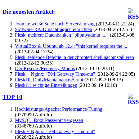
Die neuesten Artikel:
Joomla: weiße Seite nach Server-Umzug
(2013-08-11 21:24)
Software-RAID nachträglich einrichten
(2013-04-26 12:51)
Plesk: mehrere Datenbanken "phpmyadmin_..."
(2013-03-08
09:32)
VirtualBox & Ubuntu ab 12.4: "this kernel requires the ...
(2013-02-04 17:34)
Plesk: fehlende Befehle in der chrooted-shell nachinstallieren
(2012-12-12 00:35)
Der Rescue-/Recovery-Modus
(2012-10-16 20:11)
Plesk + Nginx: "504 Gateway Time-out"
(2012-09-24 22:05)
Plesk10: DailyMaintainance-Script
(2012-09-20 08:13)
Plesk11: wichtige Einstellungen
(2012-09-19 10:10)
TOP 10
Hochleistungs-Apache: Performance-Tuning
(9770990 Aufrufe)
MySQL: Root-Passwort vergessen
(8148769 Aufrufe)
Plesk + Nginx: "504 Gateway Time-out"
(8026422 Aufrufe)