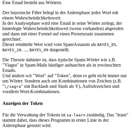
Eine Email besteht aus Wörtern.
Der bayesische Filter belegt in der Anlernphase jedes Wort mit
einem Wahrscheinlichkeitswert.
In der Analysephase wird eine Email in seine Wörter zerlegt, der
hinterlegte Wahrscheinlichkeitswert (wenn vorhanden) abgerufen
und dann mit einer Formel auf einen Prozenzsatz zusammen
gerechnet.
Dieser ermittelte Wert wird vom SpamAssassin als
,
BAYES_05
, ...,
dargestellt.
BAYES_20
BAYES_99
Die Theorie dahinter ist, dass typische Spam-Wörter wie z.B.
"Viagra" in Spam-Mails häufiger auftauchen als in erwünschten
Emails.
Und ändern wir "Wort" auf "Token", denn es geht nicht immer nur
um Wörter. Sondern auch um Kombinationen von Zeichen (z.B.
"
" mit Backlash und Slash als V), Aufrufezeichen und
\/iagra
vorallem Wort-Kombinationen.
Anzeigen der Token
Für die Verwaltung der Tokens ist
zuständig. Das "learn"
sa-learn
stammt daher, dass dieses Programm in erster Linie in der
Anlernphase genutzt wird.