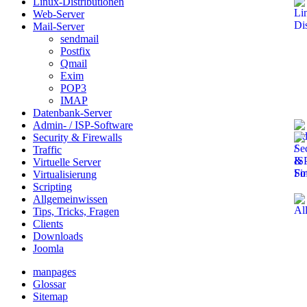
Linux-Distributionen
Web-Server
Mail-Server
sendmail
Postfix
Qmail
Exim
POP3
IMAP
Datenbank-Server
Admin- / ISP-Software
Security & Firewalls
Traffic
Virtuelle Server
Virtualisierung
Scripting
Allgemeinwissen
Tips, Tricks, Fragen
Clients
Downloads
Joomla
manpages
Glossar
Sitemap