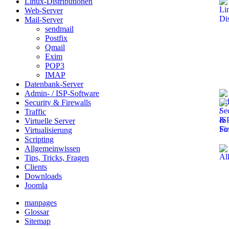
Linux-Distributionen
Web-Server
Mail-Server
sendmail
Postfix
Qmail
Exim
POP3
IMAP
Datenbank-Server
Admin- / ISP-Software
Security & Firewalls
Traffic
Virtuelle Server
Virtualisierung
Scripting
Allgemeinwissen
Tips, Tricks, Fragen
Clients
Downloads
Joomla
manpages
Glossar
Sitemap