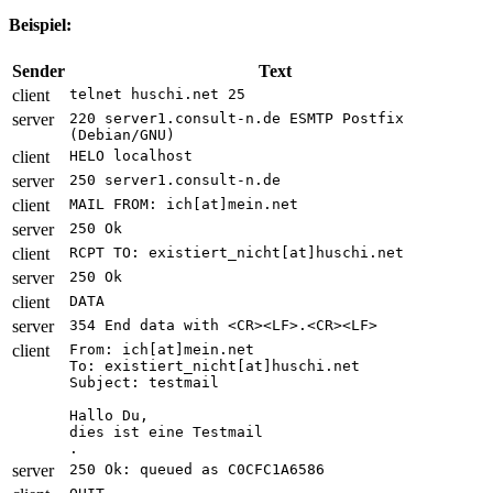
Beispiel:
Sender
Text
client
telnet huschi.net 25
server
220 server1.consult-n.de ESMTP Postfix
(Debian/GNU)
client
HELO localhost
server
250 server1.consult-n.de
client
MAIL FROM: ich[at]mein.net
server
250 Ok
client
RCPT TO: existiert_nicht[at]huschi.net
server
250 Ok
client
DATA
server
354 End data with <CR><LF>.<CR><LF>
client
From: ich[at]mein.net
To: existiert_nicht[at]huschi.net
Subject: testmail
Hallo Du,
dies ist eine Testmail
.
server
250 Ok: queued as C0CFC1A6586