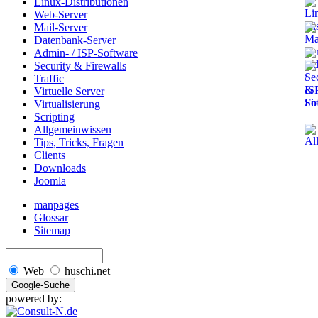
Linux-Distributionen
Web-Server
Mail-Server
Datenbank-Server
Admin- / ISP-Software
Security & Firewalls
Traffic
Virtuelle Server
Virtualisierung
Scripting
Allgemeinwissen
Tips, Tricks, Fragen
Clients
Downloads
Joomla
manpages
Glossar
Sitemap
Web
huschi.net
powered by: