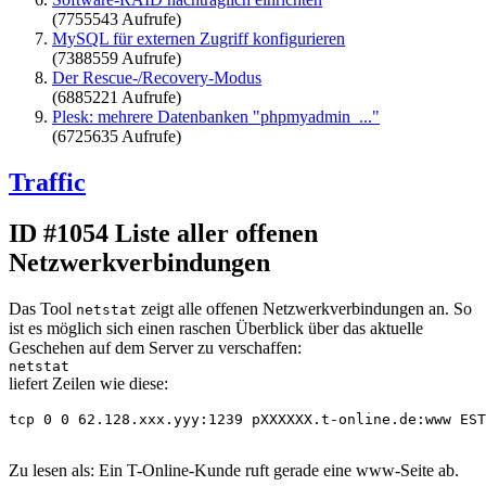
(7755543 Aufrufe)
MySQL für externen Zugriff konfigurieren
(7388559 Aufrufe)
Der Rescue-/Recovery-Modus
(6885221 Aufrufe)
Plesk: mehrere Datenbanken "phpmyadmin_..."
(6725635 Aufrufe)
Traffic
ID #1054
Liste aller offenen
Netzwerkverbindungen
Das Tool
zeigt alle offenen Netzwerkverbindungen an. So
netstat
ist es möglich sich einen raschen Überblick über das aktuelle
Geschehen auf dem Server zu verschaffen:
netstat
liefert Zeilen wie diese:
tcp 0 0 62.128.xxx.yyy:1239 pXXXXXX.t-online.de:www EST
Zu lesen als: Ein T-Online-Kunde ruft gerade eine www-Seite ab.