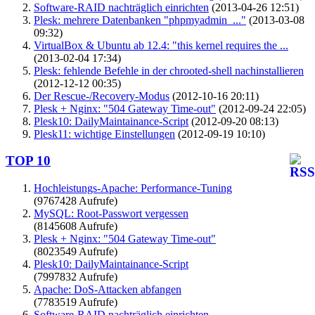
Software-RAID nachträglich einrichten
(2013-04-26 12:51)
Plesk: mehrere Datenbanken "phpmyadmin_..."
(2013-03-08
09:32)
VirtualBox & Ubuntu ab 12.4: "this kernel requires the ...
(2013-02-04 17:34)
Plesk: fehlende Befehle in der chrooted-shell nachinstallieren
(2012-12-12 00:35)
Der Rescue-/Recovery-Modus
(2012-10-16 20:11)
Plesk + Nginx: "504 Gateway Time-out"
(2012-09-24 22:05)
Plesk10: DailyMaintainance-Script
(2012-09-20 08:13)
Plesk11: wichtige Einstellungen
(2012-09-19 10:10)
TOP 10
Hochleistungs-Apache: Performance-Tuning
(9767428 Aufrufe)
MySQL: Root-Passwort vergessen
(8145608 Aufrufe)
Plesk + Nginx: "504 Gateway Time-out"
(8023549 Aufrufe)
Plesk10: DailyMaintainance-Script
(7997832 Aufrufe)
Apache: DoS-Attacken abfangen
(7783519 Aufrufe)
Software-RAID nachträglich einrichten