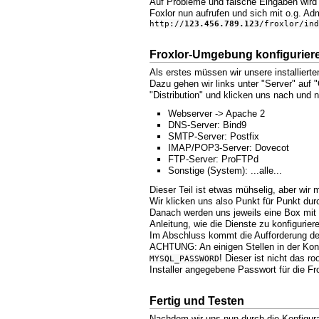
Auf Probleme und falsche Eingaben wird
Foxlor nun aufrufen und sich mit o.g. Ad
http://
123.456.789.123
/froxlor/ind
Froxlor-Umgebung konfigurier
Als erstes müssen wir unsere installiert
Dazu gehen wir links unter "Server" auf "
"Distribution" und klicken uns nach und 
Webserver -> Apache 2
DNS-Server: Bind9
SMTP-Server: Postfix
IMAP/POP3-Server: Dovecot
FTP-Server: ProFTPd
Sonstige (System): ...alle...
Dieser Teil ist etwas mühselig, aber wir
Wir klicken uns also Punkt für Punkt du
Danach werden uns jeweils eine Box mit 
Anleitung, wie die Dienste zu konfigurier
Im Abschluss kommt die Aufforderung den
ACHTUNG: An einigen Stellen in der Konfi
! Dieser ist nicht das 
MYSQL_PASSWORD
Installer angegebene Passwort für die Fr
Fertig und Testen
Nachdem wir uns nun durch die Konfigura