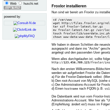
Web
huschi.net
Froxlor installieren
Nun sind wir bereit um Froxlor zu installi
powered by:
cd /var/www

wget http://files.froxlor.org/rel
tar xzf froxlor-latest.tar.gz

mv froxlor-latest.tar.gz /usr/loca
touch froxlor/lib/userdata.inc.php
chown www-data:www-data froxlor/l
Wir haben in diesen Schritten die neuest
ausgepackt und dann ins "Archiv" gesc
angelegt und den passenden User gesetz
Wenn alles durchgelaufen ist, sollte folg
http://
123.456.789.123
/froxlor/ins
Nach den ersten Willkommens-Bildschirm
werden wir aufgefordert Froxlor die Dat
a) Für die Froxlor-Datenbank selbst. (Mer
b) Den root-Account von MySQL (siehe o
c) Der Administrations-Account für Froxlo
d) Einen
nach FQDN (z.B.
hostname
vs1
Die Datenbank wird nun vom Froxlor-Inst
Administrations-Account. Wer hier als 
(Empfehlung: ändert es!) muss im Folg