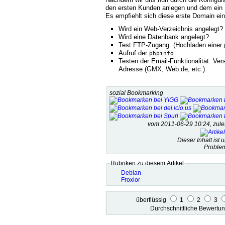
den ersten Kunden anlegen und dem ein
Es empfiehlt sich diese erste Domain ei
Wird ein Web-Verzeichnis angelegt?
Wird eine Datenbank angelegt?
Test FTP-Zugang. (Hochladen einer
Aufruf der
.
phpinfo
Testen der Email-Funktionalität: V
Adresse (GMX, Web.de, etc.).
sozial Bookmarking
vom 2011-06-29 10:24, zul
Dieser Inhalt ist 
Problem
Rubriken zu diesem Artikel
Debian
Froxlor
überflüssig
1
2
3
Durchschnittliche Bewert