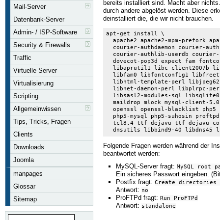
bereits installiert sind. Macht aber nicht
Mail-Server
durch andere abgelöst werden. Diese er
deinstalliert die, die wir nicht brauchen.
Datenbank-Server
Admin- / ISP-Software
apt-get install \

  apache2 apache2-mpm-prefork apa
Security & Firewalls
  courier-authdaemon courier-auth
  courier-authlib-userdb courier-
Traffic
  dovecot-pop3d expect fam fontco
  libaprutil1 libc-client2007b li
Virtuelle Server
  libfam0 libfontconfig1 libfreet
  libhtml-template-perl libjpeg62
Virtualisierung
  libnet-daemon-perl libplrpc-per
Scripting
  libsasl2-modules-sql libsqlite0
  maildrop mlock mysql-client-5.0
Allgemeinwissen
  openssl openssl-blacklist php5 
  php5-mysql php5-suhosin proftpd
Tips, Tricks, Fragen
  tcl8.4 ttf-dejavu ttf-dejavu-co
  dnsutils libbind9-40 libdns45 l
Clients
Folgende Fragen werden während der Instal
Downloads
beantwortet werden:
Joomla
MySQL-Server fragt:
MySQL root p
manpages
Ein sicheres Passwort eingeben. (Bit
Postfix fragt:
Create directories 
Glossar
Antwort:
no
ProFTPd fragt:
Run ProFTPd
Sitemap
Antwort:
standalone