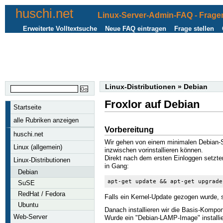
huschi.net
Linux-Server-Admin-FAQ - Fragen
Erweiterte Volltextsuche
Neue FAQ eintragen
Frage stellen
Linux-Distributionen
»
Debian
Froxlor auf Debian
Startseite
alle Rubriken anzeigen
Vorbereitung
huschi.net
Wir gehen von einem minimalen Debian-S
Linux (allgemein)
inzwischen vorinstallieren können.
Direkt nach dem ersten Einloggen setzte
Linux-Distributionen
in Gang:
Debian
apt-get update && apt-get upgrade
SuSE
RedHat / Fedora
Falls ein Kernel-Update gezogen wurde, 
Ubuntu
Danach installieren wir die Basis-Kompone
Web-Server
Wurde ein "Debian-LAMP-Image" installier