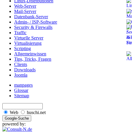
Linux-Distributionen
Web-Server
Mail-Server
Datenbank-Server
Admin- / ISP-Software
Security & Firewalls
Traffic
Virtuelle Server
Virtualisierung
Scripting
Allgemeinwissen
Tips, Tricks, Fragen
Clients
Downloads
Joomla
manpages
Glossar
Sitemap
Web
huschi.net
powered by: