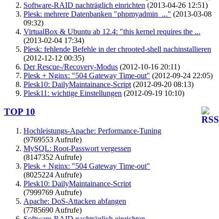
Software-RAID nachträglich einrichten
(2013-04-26 12:51)
Plesk: mehrere Datenbanken "phpmyadmin_..."
(2013-03-08
09:32)
VirtualBox & Ubuntu ab 12.4: "this kernel requires the ...
(2013-02-04 17:34)
Plesk: fehlende Befehle in der chrooted-shell nachinstallieren
(2012-12-12 00:35)
Der Rescue-/Recovery-Modus
(2012-10-16 20:11)
Plesk + Nginx: "504 Gateway Time-out"
(2012-09-24 22:05)
Plesk10: DailyMaintainance-Script
(2012-09-20 08:13)
Plesk11: wichtige Einstellungen
(2012-09-19 10:10)
TOP 10
Hochleistungs-Apache: Performance-Tuning
(9769553 Aufrufe)
MySQL: Root-Passwort vergessen
(8147352 Aufrufe)
Plesk + Nginx: "504 Gateway Time-out"
(8025224 Aufrufe)
Plesk10: DailyMaintainance-Script
(7999769 Aufrufe)
Apache: DoS-Attacken abfangen
(7785690 Aufrufe)
Software-RAID nachträglich einrichten