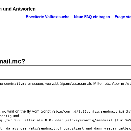
 und Antworten
Erweiterte Volltextsuche
Neue FAQ eintragen
Frage ste
mail.mc?
die
einbauen, wie z.B. SpamAssassin als Milter, etc. Aber in
sendmail.mc
/e
wird on the fly vom Script
aus div
.mc
/sbin/conf.d/SuSEconfig.sendmail
und
config
g
 (für SuSE älter als 8.0) oder 
/etc/sysconfig/sendmail
 (für SuS
t, daraus die 
/etc/sendmail.cf
 compiliert und dann wieder gelösc