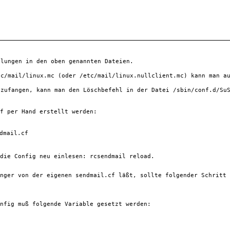
llungen in den oben genannten Dateien.
tc/mail/linux.mc
 (oder 
/etc/mail/linux.nullclient.mc
) kann man a
bzufangen, kann man den Löschbefehl in der Datei 
/sbin/conf.d/Su
f
 per Hand erstellt werden:
dmail.cf
die Config neu einlesen: 
rcsendmail reload
.
nger von der eigenen 
sendmail.cf
 läßt, sollte folgender Schritt 
nfig
 muß folgende Variable gesetzt werden: