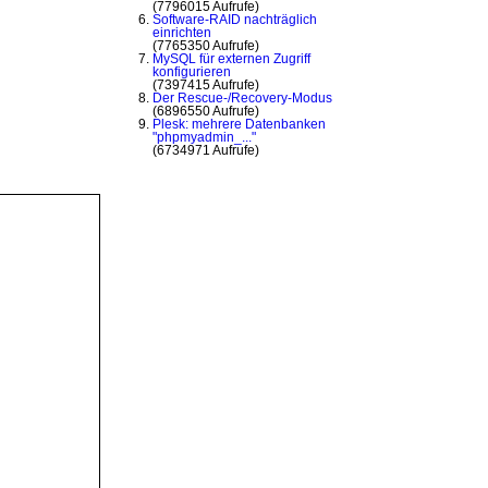
(7796015 Aufrufe)
Software-RAID nachträglich
einrichten
(7765350 Aufrufe)
MySQL für externen Zugriff
konfigurieren
(7397415 Aufrufe)
Der Rescue-/Recovery-Modus
(6896550 Aufrufe)
Plesk: mehrere Datenbanken
"phpmyadmin_..."
(6734971 Aufrufe)