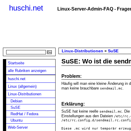
huschi.net
Linux-Server-Admin-FAQ - Fragen
Linux-Distributionen
»
SuSE
SuSE: Wo ist die send
Startseite
alle Rubriken anzeigen
Problem:
huschi.net
Häufig will man eine kleine Änderung in 
Linux (allgemein)
man keine brauchbare
.
sendmail.mc
Linux-Distributionen
Debian
Erklärung:
SuSE
SuSE hat keine reelle
. Die
sendmail.mc
RedHat / Fedora
Einstellungen aus den Dateien
/etc/rc.
Ubuntu
/etc/rc.config.d/sendmail.rc.confi
Web-Server
Diese 
.mc
 wird nur temporär erzeug