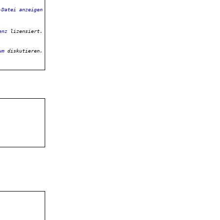
enz
 lizensiert.
um
 diskutieren.