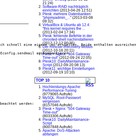
21:24)
Software-RAID nachträglich
einrichten
(2013-04-26 12:51)
Plesk: mehrere Datenbanken
"phpmyadmin_..."
(2013-03-08
09:32)
VirtualBox & Ubuntu ab 12.4:
"this kernel requires the ...
(2013-02-04 17:34)
Plesk: fehlende Befehle in der
chrooted-shell nachinstallieren
(2012-12-12 00:35)
uch schnell eine eigene 
.mc
 erstellen. Beide enthalten ausreiche
Der Rescue-/Recovery-Modus
(2012-10-16 20:11)
SEconfig.sendmail
 auskommentieren.
Plesk + Nginx: "504 Gateway
Time-out"
(2012-09-24 22:05)
Plesk10: DailyMaintainance-
Script
(2012-09-20 08:13)
Plesk11: wichtige Einstellungen
(2012-09-19 10:10)
TOP 10
Hochleistungs-Apache:
Performance-Tuning
(9779065 Aufrufe)
MySQL: Root-Passwort
vergessen
beachtet werden:
(8157046 Aufrufe)
Plesk + Nginx: "504 Gateway
Time-out"
(8033306 Aufrufe)
Plesk10: DailyMaintainance-
Script
(8007848 Aufrufe)
Apache: DoS-Attacken
abfangen