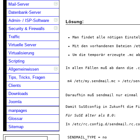
Mail-Server
Datenbank-Server
Admin- / ISP-Software
Lösung:
Security & Firewalls
Traffic
Man findet alle nötigen Einste
Virtuelle Server
Mit den vorhandenen Dateien 
/e
Virtualisierung
Um die temporär erzeugte 
.mc
 a
Scripting
In allen Fällen muß ab dann die 
.c
Allgemeinwissen
Tips, Tricks, Fragen
m4 /etc/my.sendmail.mc > /etc/sen
Clients
Downloads
Daraufhin muß sendmail nur einmal 
Joomla
Damit SuSEconfig in Zukunft die Fi
manpages
Für SuSE älter als 8.0
:
Glossar
In 
/etc/rc.config.d/sendmail.rc.co
Sitemap
SENDMAIL_TYPE = no