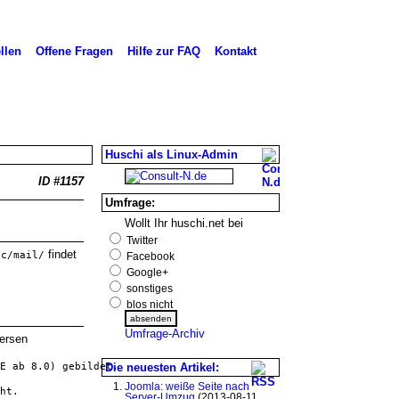
llen
Offene Fragen
Hilfe zur FAQ
Kontakt
Huschi als Linux-Admin
ID #1157
Umfrage:
Wollt Ihr huschi.net bei
Twitter
findet
tc/mail/
Facebook
Google+
sonstiges
blos nicht
Umfrage-Archiv
ersen
E ab 8.0) gebildet.
Die neuesten Artikel:
Joomla: weiße Seite nach
ht.
Server-Umzug
(2013-08-11