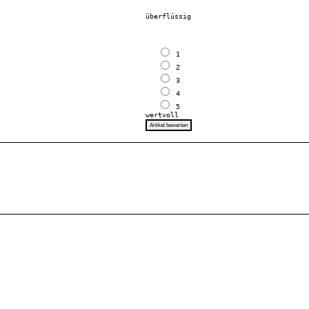
				überflüssig

 1

 2

 3

 4

 5

				wertvoll   
