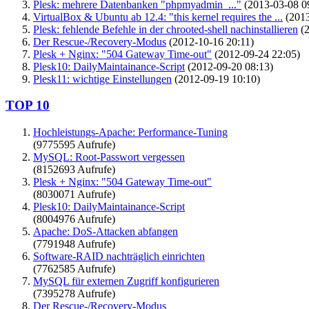
Plesk: mehrere Datenbanken "phpmyadmin_..."
(2013-03-08 0
VirtualBox & Ubuntu ab 12.4: "this kernel requires the ...
(2013
Plesk: fehlende Befehle in der chrooted-shell nachinstallieren
(2
Der Rescue-/Recovery-Modus
(2012-10-16 20:11)
Plesk + Nginx: "504 Gateway Time-out"
(2012-09-24 22:05)
Plesk10: DailyMaintainance-Script
(2012-09-20 08:13)
Plesk11: wichtige Einstellungen
(2012-09-19 10:10)
TOP 10
Hochleistungs-Apache: Performance-Tuning
(9775595 Aufrufe)
MySQL: Root-Passwort vergessen
(8152693 Aufrufe)
Plesk + Nginx: "504 Gateway Time-out"
(8030071 Aufrufe)
Plesk10: DailyMaintainance-Script
(8004976 Aufrufe)
Apache: DoS-Attacken abfangen
(7791948 Aufrufe)
Software-RAID nachträglich einrichten
(7762585 Aufrufe)
MySQL für externen Zugriff konfigurieren
(7395278 Aufrufe)
Der Rescue-/Recovery-Modus