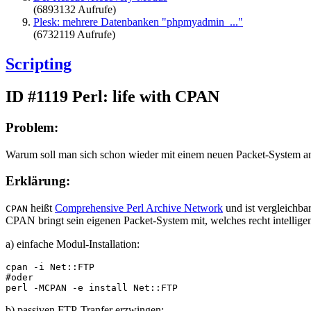
(6893132 Aufrufe)
Plesk: mehrere Datenbanken "phpmyadmin_..."
(6732119 Aufrufe)
Scripting
ID #1119
Perl: life with CPAN
Problem:
Warum soll man sich schon wieder mit einem neuen Packet-System anfr
Erklärung:
heißt
Comprehensive Perl Archive Network
und ist vergleichba
CPAN
CPAN bringt sein eigenen Packet-System mit, welches recht intellige
a) einfache Modul-Installation:
cpan -i Net::FTP

#oder

perl -MCPAN -e install Net::FTP
b) passiven FTP-Tranfer erzwingen: