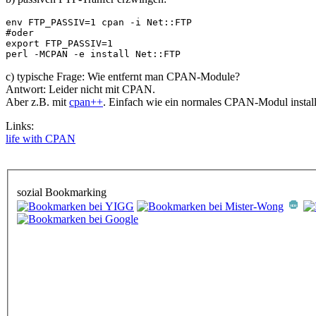
env FTP_PASSIV=1 cpan -i Net::FTP

#oder

export FTP_PASSIV=1

perl -MCPAN -e install Net::FTP
c) typische Frage: Wie entfernt man CPAN-Module?
Antwort: Leider nicht mit CPAN.
Aber z.B. mit
cpan++
. Einfach wie ein normales CPAN-Modul install
Links:
life with CPAN
sozial Bookmarking