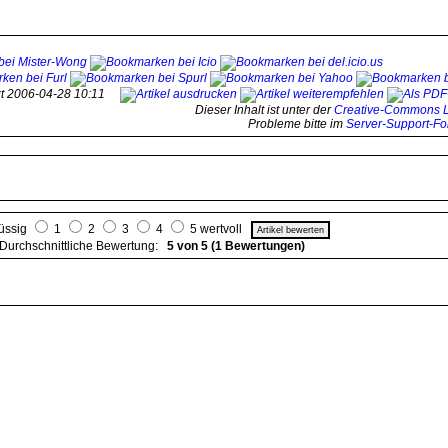
tzt 2006-04-28 10:11
Dieser Inhalt ist unter der
Creative-Commons L
Probleme bitte im
Server-Support-F
lüssig
1
2
3
4
5 wertvoll
Durchschnittliche Bewertung:
5 von 5 (1 Bewertungen)