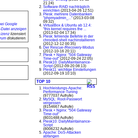
21:24)
Software-RAID nachträglich
einrichten
(2013-04-26 12:51)
Plesk: mehrere Datenbanken
"phpmyadmin_..."
(2013-03-08
09:32)
VirtualBox & Ubuntu ab 12.4:
"this kernel requires the ...
(2013-02-04 17:34)
izenz
lizensiert.
Plesk: fehlende Befehle in der
orum
diskutieren.
chrooted-shell nachinstallieren
(2012-12-12 00:35)
Der Rescue-/Recovery-Modus
(2012-10-16 20:11)
Plesk + Nginx: "504 Gateway
Time-out"
(2012-09-24 22:05)
Plesk10: DailyMaintainance-
Script
(2012-09-20 08:13)
Plesk11: wichtige Einstellungen
(2012-09-19 10:10)
TOP 10
Hochleistungs-Apache:
Performance-Tuning
(9777037 Aufrufe)
MySQL: Root-Passwort
vergessen
(8154667 Aufrufe)
Plesk + Nginx: "504 Gateway
Time-out"
(8031488 Aufrufe)
Plesk10: DailyMaintainance-
Script
(8006232 Aufrufe)
Apache: DoS-Attacken
abfangen