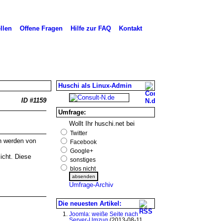
llen
Offene Fragen
Hilfe zur FAQ
Kontakt
Huschi als Linux-Admin
ID #1159
Umfrage:
Wollt Ihr huschi.net bei
Twitter
en werden von
Facebook
Google+
icht. Diese
sonstiges
blos nicht
Umfrage-Archiv
Die neuesten Artikel:
Joomla: weiße Seite nach
Server-Umzug
(2013-08-11