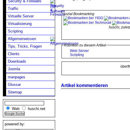
Security & Firewalls
Traffic
sozial Bookmarking
Virtuelle Server
Virtualisierung
huschi, zule
Scripting
Allgemeinwissen
Rubriken zu diesem Artikel
Tips, Tricks, Fragen
Web-Server
Clients
Scripting
Downloads
überf
Joomla
manpages
Glossar
Artikel kommentieren
Sitemap
Web
huschi.net
powered by: