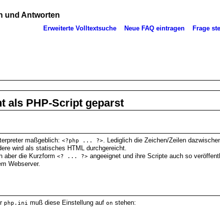
 und Antworten
Erweiterte Volltextsuche
Neue FAQ eintragen
Frage ste
ht als PHP-Script geparst
nterpreter maßgeblich:
. Lediglich die Zeichen/Zeilen dazwisch
<?php ... ?>
dere wird als statisches HTML durchgereicht.
ch aber die Kurzform
angeeignet und ihre Scripte auch so veröffentl
<? ... ?>
edem Webserver.
er
muß diese Einstellung auf
stehen:
php.ini
on