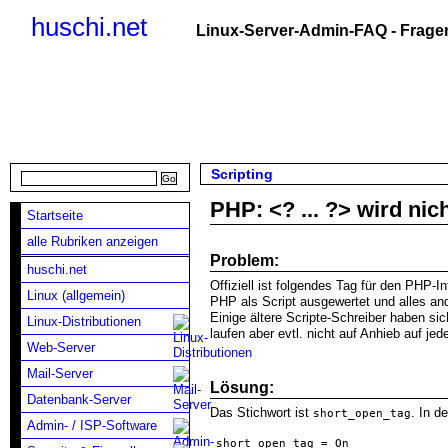
huschi.net
Linux-Server-Admin-FAQ - Fragen
Scripting
PHP: <? ... ?> wird nic
Startseite
alle Rubriken anzeigen
Problem:
huschi.net
Offiziell ist folgendes Tag für den PHP-I
Linux (allgemein)
PHP als Script ausgewertet und alles an
Einige ältere Scripte-Schreiber haben si
Linux-Distributionen
laufen aber evtl. nicht auf Anhieb auf j
Web-Server
Mail-Server
Lösung:
Datenbank-Server
Das Stichwort ist
. In d
short_open_tag
Admin- / ISP-Software
short_open_tag = On