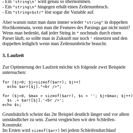
- Ein
wird genau so übernommen.
'string\n'
- Ein
hingegen erhält einen Zeilenumbruch.
"string\n"
- Ein
löst sogar die Variable auf.
"string=$str"
Aber warum nutzt man dann immer wieder
in doppelten
"string"
Hochkommata, wenn man die Features des Parsings gar nicht nutzt?
Wenn man bedenkt, daß jeder String in
nochmals durch einen
"
Parser läuft, so sollte man in Zukunft nur noch
einsetzen und den
'
doppelten lediglich wenn man Zeilenumbrüche braucht.
3. Laufzeit
Zur Optimierung der Laufzeit möchte ich folgende zwei Beispiele
untersuchen:
for ($j=0; $j<sizeof($arr); $j++)
  echo $arr[$j]."<br />";
for ($j=0, $max = sizeof($arr), $s = ''; $j<$max; $j++)
  $s .= $arr[$j].'<br />';
echo $s;
Grundsätzlich scheint das 2te Beispiel deutlich länger und vor allem
umständlicher zu sein. Zuerst vergleichen wir den Schleifen-
Konstrukt:
Im Ersten wird
bei jedem Schleifendurchlauf
sizeof($arr)