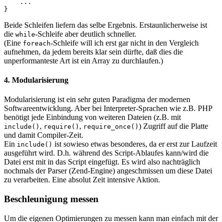
    ...

}
Beide Schleifen liefern das selbe Ergebnis. Erstaunlicherweise ist
die
-Schleife aber deutlich schneller.
while
(Eine
-Schleife will ich erst gar nicht in den Vergleich
foreach
aufnehmen, da jedem bereits klar sein dürfte, daß dies die
unperformanteste Art ist ein Array zu durchlaufen.)
4. Modularisierung
Modularisierung ist ein sehr guten Paradigma der modernen
Softwareentwicklung. Aber bei Interpreter-Sprachen wie z.B. PHP
benötigt jede Einbindung von weiteren Dateien (z.B. mit
,
,
) Zugriff auf die Platte
include()
require()
require_once()
und damit Compiler-Zeit.
Ein
ist sowieso etwas besonderes, da er erst zur Laufzeit
include()
ausgeführt wird. D.h. während des Script-Ablaufes kann/wird die
Datei erst mit in das Script eingefügt. Es wird also nachträglich
nochmals der Parser (Zend-Engine) angeschmissen um diese Datei
zu verarbeiten. Eine absolut Zeit intensive Aktion.
Beschleunigung messen
Um die eigenen Optimierungen zu messen kann man einfach mit der