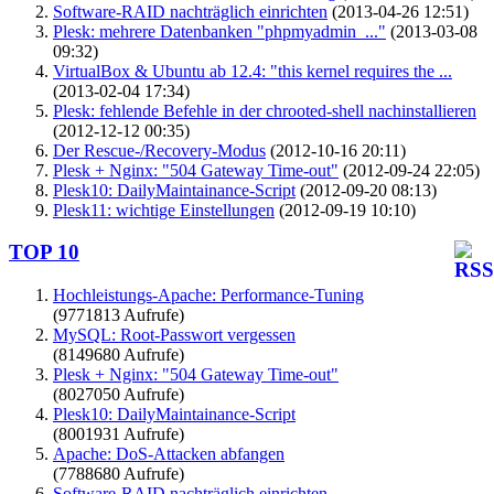
Software-RAID nachträglich einrichten
(2013-04-26 12:51)
Plesk: mehrere Datenbanken "phpmyadmin_..."
(2013-03-08
09:32)
VirtualBox & Ubuntu ab 12.4: "this kernel requires the ...
(2013-02-04 17:34)
Plesk: fehlende Befehle in der chrooted-shell nachinstallieren
(2012-12-12 00:35)
Der Rescue-/Recovery-Modus
(2012-10-16 20:11)
Plesk + Nginx: "504 Gateway Time-out"
(2012-09-24 22:05)
Plesk10: DailyMaintainance-Script
(2012-09-20 08:13)
Plesk11: wichtige Einstellungen
(2012-09-19 10:10)
TOP 10
Hochleistungs-Apache: Performance-Tuning
(9771813 Aufrufe)
MySQL: Root-Passwort vergessen
(8149680 Aufrufe)
Plesk + Nginx: "504 Gateway Time-out"
(8027050 Aufrufe)
Plesk10: DailyMaintainance-Script
(8001931 Aufrufe)
Apache: DoS-Attacken abfangen
(7788680 Aufrufe)
Software-RAID nachträglich einrichten