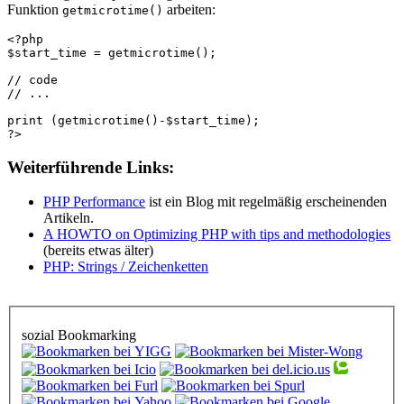
Funktion
arbeiten:
getmicrotime()
<?php
$start_time = getmicrotime();
// code
// ...
print (getmicrotime()-$start_time);
?>
Weiterführende Links:
PHP Performance
ist ein Blog mit regelmäßig erscheinenden
Artikeln.
A HOWTO on Optimizing PHP with tips and methodologies
(bereits etwas älter)
PHP: Strings / Zeichenketten
sozial Bookmarking