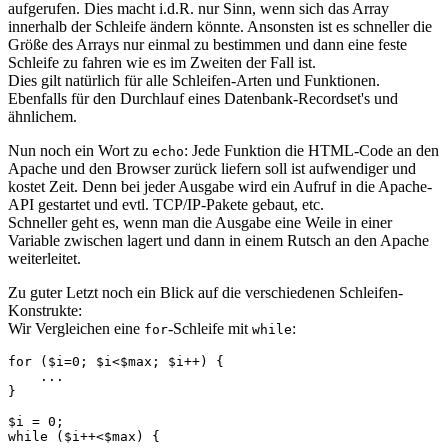
aufgerufen. Dies macht i.d.R. nur Sinn, wenn sich das Array
innerhalb der Schleife ändern könnte. Ansonsten ist es schneller die
Größe des Arrays nur einmal zu bestimmen und dann eine feste
Schleife zu fahren wie es im Zweiten der Fall ist.
Dies gilt natürlich für alle Schleifen-Arten und Funktionen.
Ebenfalls für den Durchlauf eines Datenbank-Recordset's und
ähnlichem.
Nun noch ein Wort zu
: Jede Funktion die HTML-Code an den
echo
Apache und den Browser zurück liefern soll ist aufwendiger und
kostet Zeit. Denn bei jeder Ausgabe wird ein Aufruf in die Apache-
API gestartet und evtl. TCP/IP-Pakete gebaut, etc.
Schneller geht es, wenn man die Ausgabe eine Weile in einer
Variable zwischen lagert und dann in einem Rutsch an den Apache
weiterleitet.
Zu guter Letzt noch ein Blick auf die verschiedenen Schleifen-
Konstrukte:
Wir Vergleichen eine
-Schleife mit
:
for
while
for ($i=0; $i<$max; $i++) {

    ...

}

$i = 0;

while ($i++<$max) {
