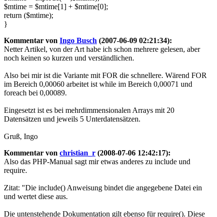
$mtime = $mtime[1] + $mtime[0];
return ($mtime);
}
Kommentar von
Ingo Busch
(2007-06-09 02:21:34):
Netter Artikel, von der Art habe ich schon mehrere gelesen, aber
noch keinen so kurzen und verständlichen.
Also bei mir ist die Variante mit FOR die schnellere. Wärend FOR
im Bereich 0,00060 arbeitet ist while im Bereich 0,00071 und
foreach bei 0,00089.
Eingesetzt ist es bei mehrdimmensionalen Arrays mit 20
Datensätzen und jeweils 5 Unterdatensätzen.
Gruß, Ingo
Kommentar von
christian_r
(2008-07-06 12:42:17):
Also das PHP-Manual sagt mir etwas anderes zu include und
require.
Zitat: "Die include() Anweisung bindet die angegebene Datei ein
und wertet diese aus.
Die untenstehende Dokumentation gilt ebenso für require(). Diese