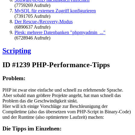
(7759269 Aufrufe)
MySQL für externen Zugriff konfigurieren
(7391705 Aufrufe)
Der Rescue-/Recovery-Modus
(6890637 Aufrufe)
Plesk: mehrere Datenbanken "phpmyadmin_..."
(6728946 Aufrufe)
Scripting
ID #1239
PHP-Performance-Tipps
Problem:
PHP ist zwar eine einfache und schnell zu erlehrnende Sprache.
Aber sobald man größere Projekte angeht, hat man schnell das
Problem das die Geschwindigkeit sinkt.
Hier will ich einige Vorschläge zur Beschleunigung der
Compiletime (also das übersetzen vom PHP-Script in Binary-Code)
und der Runtime (also optimiertere Laufzeit) machen:
Die Tipps im Einzelnen: