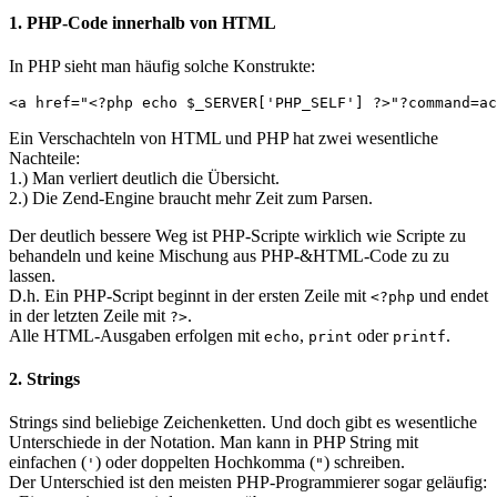
1. PHP-Code innerhalb von HTML
In PHP sieht man häufig solche Konstrukte:
<a href="<?php echo $_SERVER['PHP_SELF'] ?>"?command=ac
Ein Verschachteln von HTML und PHP hat zwei wesentliche
Nachteile:
1.) Man verliert deutlich die Übersicht.
2.) Die Zend-Engine braucht mehr Zeit zum Parsen.
Der deutlich bessere Weg ist PHP-Scripte wirklich wie Scripte zu
behandeln und keine Mischung aus PHP-&HTML-Code zu zu
lassen.
D.h. Ein PHP-Script beginnt in der ersten Zeile mit
und endet
<?php
in der letzten Zeile mit
.
?>
Alle HTML-Ausgaben erfolgen mit
,
oder
.
echo
print
printf
2. Strings
Strings sind beliebige Zeichenketten. Und doch gibt es wesentliche
Unterschiede in der Notation. Man kann in PHP String mit
einfachen (
) oder doppelten Hochkomma (
) schreiben.
'
"
Der Unterschied ist den meisten PHP-Programmierer sogar geläufig: