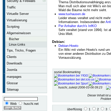
Security & Firewalls
Thema Distributionsunabhängig anzu
Man muß sich aber mit Wiki's ein bi
Traffic
Wald die Bäume nicht mehr sieht.
Virtuelle Server
www.tuxhausen.de
Leider etwas veraltet und nicht mehr 
Virtualisierung
Informationen. Insbesondere der
Anf
Per Anhalter durch's InfKO
Scripting
Sehr veraltet (stand von 1994). Ist a
Allgemeinwissen
Unix-Welt.
Bücher
Debian:
Linux-Links
Debian-Howto
Ein Wiki mit vielen Howto's rund um
Tips, Tricks, Fragen
von einer anderen Distribution zu D
Clients
Vorraussätzung.
Downloads
Joomla
sozial Bookmarking
manpages
Glossar
huschi, zuletzt 2006-03-06 09:23
Sitemap
Dieser Inhalt ist 
Problem
Web
huschi.net
überflüssig
1
2
3