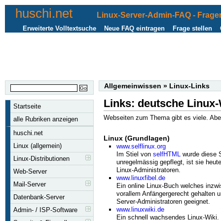
huschi.net
Linux-Server-Admin-FAQ - Fragen
Erweiterte Volltextsuche
Neue FAQ eintragen
Frage stellen
Allgemeinwissen
»
Linux-Links
Links: deutsche Linux
Startseite
Webseiten zum Thema gibt es viele. Aber
alle Rubriken anzeigen
huschi.net
Linux (Grundlagen)
Linux (allgemein)
www.selflinux.org
Im Stiel von
selfHTML
wurde diese S
Linux-Distributionen
unregelmässig gepflegt, ist sie heute
Linux-Administratoren.
Web-Server
www.linuxfibel.de
Mail-Server
Ein online Linux-Buch welches inzwis
vorallem Anfängergerecht gehalten un
Datenbank-Server
Server-Administratoren geeignet.
www.linuxwiki.de
Admin- / ISP-Software
Ein schnell wachsendes Linux-Wiki. 