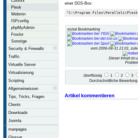
Confixx
einer DOS-Box:
Plesk
"C:\Program Files\Parallels\Plesk
Webmin
ISPconfig
phpMyAdmin
sozial Bookmarking
Froxlor
Sonstige
Security & Firewalls
vom 2006-08-31 21:01, zul
Traffic
Dieser Inhalt ist 
Problem
Virtuelle Server
Virtualisierung
überflüssig
1
2
3
Scripting
Durchschnittliche Bewertun
Allgemeinwissen
Artikel kommentieren
Tips, Tricks, Fragen
Clients
Downloads
Joomla
manpages
Glossar