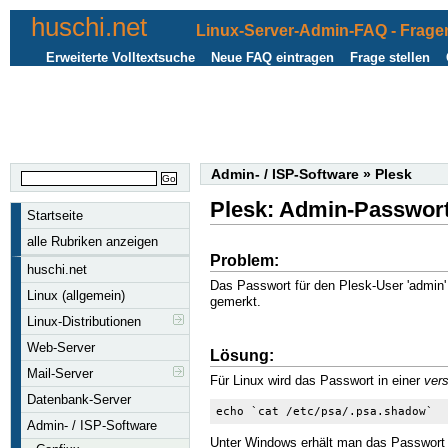
huschi.net
Linux-Server-Admin-FAQ - Fragen
Erweiterte Volltextsuche
Neue FAQ eintragen
Frage stellen
Admin- / ISP-Software
»
Plesk
Plesk: Admin-Passwort
Startseite
alle Rubriken anzeigen
Problem:
huschi.net
Das Passwort für den Plesk-User 'admin' 
Linux (allgemein)
gemerkt.
Linux-Distributionen
Web-Server
Lösung:
Mail-Server
Für Linux wird das Passwort in einer
ver
Datenbank-Server
echo `cat /etc/psa/.psa.shadow`
Admin- / ISP-Software
Unter Windows erhält man das Passwort