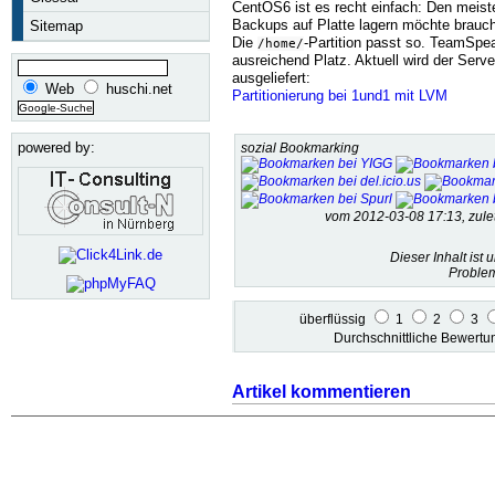
CentOS6 ist es recht einfach: Den meist
Backups auf Platte lagern möchte brauc
Sitemap
Die
-Partition passt so. TeamSpea
/home/
ausreichend Platz. Aktuell wird der Serv
ausgeliefert:
Web
huschi.net
Partitionierung bei 1und1 mit LVM
powered by:
sozial Bookmarking
vom 2012-03-08 17:13, zul
Dieser Inhalt ist 
Problem
überflüssig
1
2
3
Durchschnittliche Bewert
Artikel kommentieren