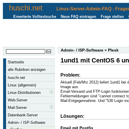
huschi.net
Linux-Server-Admin-FAQ - Fragen
Erweiterte Volltextsuche
Neue FAQ eintragen
Frage stellen
Admin- / ISP-Software
»
Plesk
1und1 mit CentOS 6 un
Startseite
alle Rubriken anzeigen
Problem:
huschi.net
Aktuell (Feb/Mrz 2012) liefert 1und1 be
Linux (allgemein)
Image aus.
Email-Versand und FTP-Login funktioniere
Linux-Distributionen
Fehlermeldungen sind "cannot connect to
Web-Server
Mail-Entgegennahme. Und "530 Login inc
Mail-Server
Datenbank-Server
Lösungen:
Admin- / ISP-Software
Email mit Postfix