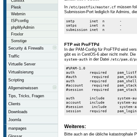
Confixx
In
müssen folg
Plesk
/etc/postfix/master.cf
Submission-Port lediglich für Admins, die
Webmin
ISPconfig
smtp       inet  n       -       
smtps      inet  n       -       
phpMyAdmin
submission inet  n       -       
Froxlor
Sonstige
FTP mit ProFTPd
Security & Firewalls
In der PAM-Config für ProFTPd wird ver
gibt es in CentOS-6 aber nicht mehr. Di
Traffic
in der Datei
system-auth
/etc/pam.d/p
Virtuelle Server
#%PAM-1.0
Virtualisierung
auth       required     pam_listf
#auth       required    pam_stack
Scripting
auth       required     pam_shell
#account    required    pam_stack
Allgemeinwissen
#session    required    pam_stack
Tips, Tricks, Fragen
auth       include      system-au
account    include      system-au
Clients
#session    include      system-a
session    required     pam_login
Downloads
Joomla
Weiteres:
manpages
Bitte auch an die übliche katastrophale 
Glossar