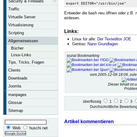
Security & Firewalls
export EDITOR="/usr/bin/joe"
Traffic
Entweder die bash neu öffnen oder z.B. 
Virtuelle Server
einlesen.
Virtualisierung
Links:
Scripting
Linux für alle:
Der Texteditor JOE
Allgemeinwissen
Gentoo:
Nano Grundlagen
Bücher
Linux-Links
sozial Bookmarking
Tips, Tricks, Fragen
Clients
vom 2005-12-08 18:09, zul
Downloads
Dieser Inhalt ist 
Joomla
Problem
manpages
überflüssig
1
2
3
Glossar
Durchschnittliche Bewertu
Sitemap
Artikel kommentieren
Web
huschi.net