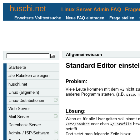
huschi.net
Linux-Server-Admin-FAQ - Fragen
Erweiterte Volltextsuche
Neue FAQ eintragen
Frage stellen
Allgemeinwissen
Standard Editor einstel
Startseite
alle Rubriken anzeigen
Problem:
huschi.net
Viele Leute kommen mit dem
nicht zu
vi
Linux (allgemein)
anderes Programm starten. (z.B.
,
pico
n
Linux-Distributionen
Web-Server
Lösung:
Mail-Server
Wenn es für alle User gelten soll nimmt
oder eben
bzw
/etc/bashrc
~/.profile
Datenbank-Server
betrifft.
Admin- / ISP-Software
Dort setzt man folgende Zeile hinzu: