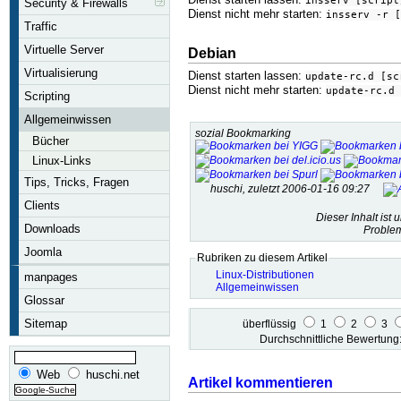
insserv [script
Security & Firewalls
Dienst nicht mehr starten:
insserv -r [
Traffic
Virtuelle Server
Debian
Virtualisierung
Dienst starten lassen:
update-rc.d [sc
Dienst nicht mehr starten:
update-rc.d 
Scripting
Allgemeinwissen
sozial Bookmarking
Bücher
Linux-Links
Tips, Tricks, Fragen
huschi, zuletzt 2006-01-16 09:27
Clients
Dieser Inhalt ist 
Downloads
Problem
Joomla
Rubriken zu diesem Artikel
Linux-Distributionen
manpages
Allgemeinwissen
Glossar
Sitemap
überflüssig
1
2
3
Durchschnittliche Bewertun
Web
huschi.net
Artikel kommentieren