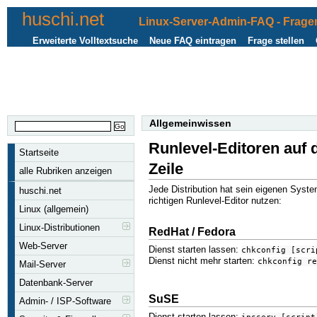
huschi.net
Linux-Server-Admin-FAQ - Fragen
Erweiterte Volltextsuche
Neue FAQ eintragen
Frage stellen
Allgemeinwissen
Runlevel-Editoren auf
Startseite
Zeile
alle Rubriken anzeigen
Jede Distribution hat sein eigenen Syst
huschi.net
richtigen Runlevel-Editor nutzen:
Linux (allgemein)
Linux-Distributionen
RedHat / Fedora
Web-Server
Dienst starten lassen:
chkconfig [scri
Dienst nicht mehr starten:
chkconfig re
Mail-Server
Datenbank-Server
SuSE
Admin- / ISP-Software
Dienst starten lassen: