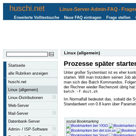
huschi.net
Linux-Server-Admin-FAQ - Fragen
Erweiterte Volltextsuche
Neue FAQ eintragen
Frage stellen
Linux (allgemein)
Prozesse später starte
Startseite
Unter großer Systemlast ist es eher kont
alle Rubriken anzeigen
starten. Will man trotzdem seinen Job 
huschi.net
man sich des Batch Kommandos. Folgende 
der Rechner wieder Rechenzeit übrig hat:
Linux (allgemein)
batch -f doit.sh
Linux-Distributionen
Im Normalfall bedeutet das, sobald die Sy
Standardwert von 0.8 kann über Paramet
Web-Server
Mail-Server
Datenbank-Server
sozial Bookmarking
Admin- / ISP-Software