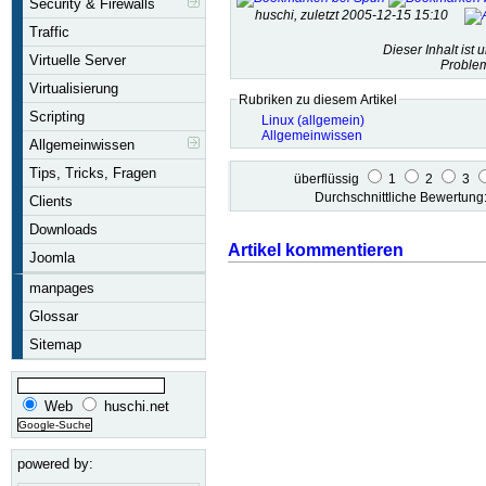
Security & Firewalls
huschi, zuletzt 2005-12-15 15:10
Traffic
Dieser Inhalt ist 
Virtuelle Server
Problem
Virtualisierung
Rubriken zu diesem Artikel
Scripting
Linux (allgemein)
Allgemeinwissen
Allgemeinwissen
Tips, Tricks, Fragen
überflüssig
1
2
3
Durchschnittliche Bewertun
Clients
Downloads
Artikel kommentieren
Joomla
manpages
Glossar
Sitemap
Web
huschi.net
powered by: