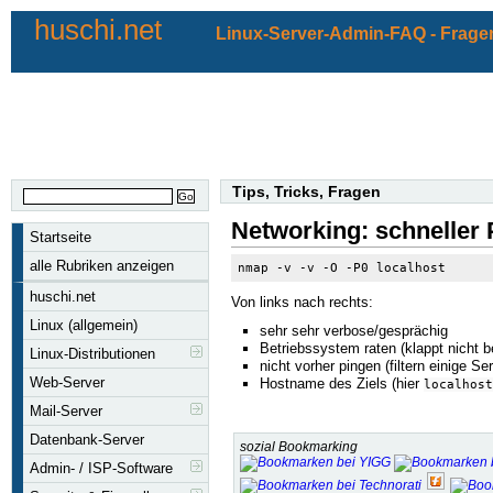
huschi.net
Linux-Server-Admin-FAQ - Fragen
Tips, Tricks, Fragen
Networking: schneller
Startseite
alle Rubriken anzeigen
nmap -v -v -O -P0 localhost
huschi.net
Von links nach rechts:
Linux (allgemein)
sehr sehr verbose/gesprächig
Betriebssystem raten (klappt nicht b
Linux-Distributionen
nicht vorher pingen (filtern einige Se
Web-Server
Hostname des Ziels (hier
localhost
Mail-Server
Datenbank-Server
sozial Bookmarking
Admin- / ISP-Software