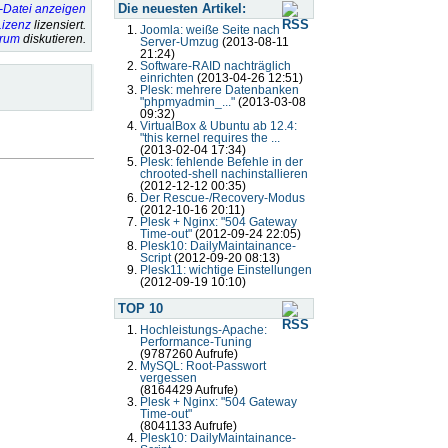
Die neuesten Artikel:
izenz
lizensiert.
Joomla: weiße Seite nach
orum
diskutieren.
Server-Umzug
(2013-08-11
21:24)
Software-RAID nachträglich
einrichten
(2013-04-26 12:51)
Plesk: mehrere Datenbanken
"phpmyadmin_..."
(2013-03-08
09:32)
VirtualBox & Ubuntu ab 12.4:
"this kernel requires the ...
(2013-02-04 17:34)
Plesk: fehlende Befehle in der
chrooted-shell nachinstallieren
(2012-12-12 00:35)
Der Rescue-/Recovery-Modus
(2012-10-16 20:11)
Plesk + Nginx: "504 Gateway
Time-out"
(2012-09-24 22:05)
Plesk10: DailyMaintainance-
Script
(2012-09-20 08:13)
Plesk11: wichtige Einstellungen
(2012-09-19 10:10)
TOP 10
Hochleistungs-Apache:
Performance-Tuning
(9787260 Aufrufe)
MySQL: Root-Passwort
vergessen
(8164429 Aufrufe)
Plesk + Nginx: "504 Gateway
Time-out"
(8041133 Aufrufe)
Plesk10: DailyMaintainance-