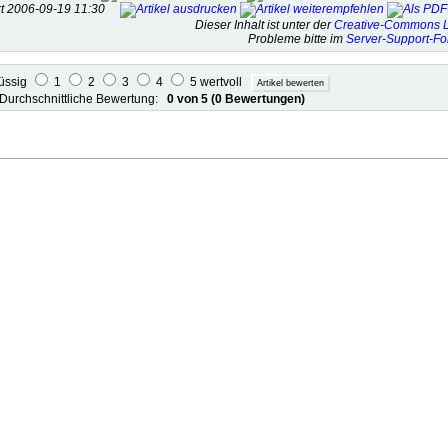
tzt 2006-09-19 11:30
Dieser Inhalt ist unter der
Creative-Commons L
Probleme bitte im
Server-Support-F
lüssig
1
2
3
4
5 wertvoll
Durchschnittliche Bewertung:
0 von 5 (0 Bewertungen)