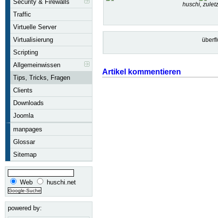
Security & Firewalls
huschi, zule
Traffic
Virtuelle Server
Virtualisierung
überf
Scripting
Allgemeinwissen
Artikel kommentieren
Tips, Tricks, Fragen
Clients
Downloads
Joomla
manpages
Glossar
Sitemap
Web
huschi.net
powered by: