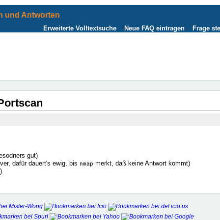
 und Antworten
Erweiterte Volltextsuche
Neue FAQ eintragen
Frage ste
 Portscan
esodners gut)
rver, dafür dauert's ewig, bis
merkt, daß keine Antwort kommt)
nmap
)