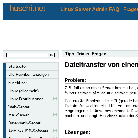
huschi.net
Linux-Server-Admin-FAQ - Fragen
Tips, Tricks, Fragen
Dateitransfer von ein
Startseite
alle Rubriken anzeigen
Problem:
huschi.net
Z.B. falls man einen Server bestellt hat,
Linux (allgemein)
Server
und
server_alt.de
server_neu
Linux-Distributionen
Das größte Problem ist meißt (gerade bei
Die std. Antwort lautet i.d.R.: Erst mit
ta
Web-Server
eingetragen ist. Diese bestehende UID w
Mail-Server
nochmal angesagt. Ein
(also die S
chmod
Datenbank-Server
Admin- / ISP-Software
Lösungen: