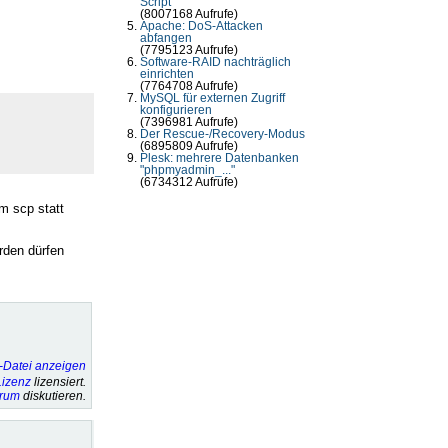
Script
(8007168 Aufrufe)
Apache: DoS-Attacken
abfangen
(7795123 Aufrufe)
Software-RAID nachträglich
einrichten
(7764708 Aufrufe)
MySQL für externen Zugriff
konfigurieren
(7396981 Aufrufe)
Der Rescue-/Recovery-Modus
(6895809 Aufrufe)
Plesk: mehrere Datenbanken
"phpmyadmin_..."
(6734312 Aufrufe)
m scp statt
rden dürfen
izenz
lizensiert.
orum
diskutieren.