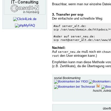
Brauchbar, wenn man nur einzelne Dateien 
3. Transfer per scp
Der einfachste und schnellste Weg:
#auf server_alt.de:

scp /var/www/domain.de/httpdocs/*
#oder auf server_neu.de:

scp root@server_alt.de:/var/www/d
Nachteil:
Auf
muß noch ein
server_neu.de
chown
den User eintragen kann.)
root
Empfehlen kann man diese Methode vorall
(z.B. Zertifikate), da die Übertragung vers
sozial Bookmarking
huschi, zule
überf