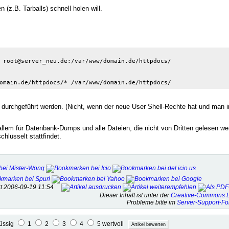
(z.B. Tarballs) schnell holen will.
 root@server_neu.de:/var/www/domain.de/httpdocs/

omain.de/httpdocs/* /var/www/domain.de/httpdocs/
durchgeführt werden. (Nicht, wenn der neue User Shell-Rechte hat und man i
em für Datenbank-Dumps und alle Dateien, die nicht von Dritten gelesen we
chlüsselt stattfindet.
tzt 2006-09-19 11:54
Dieser Inhalt ist unter der
Creative-Commons L
Probleme bitte im
Server-Support-F
lüssig
1
2
3
4
5 wertvoll