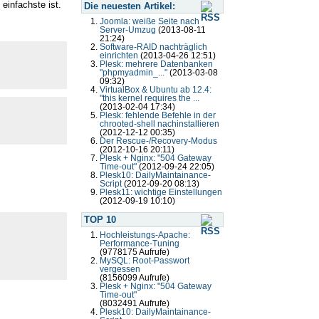
einfachste ist.
Die neuesten Artikel:
Joomla: weiße Seite nach
Server-Umzug
(2013-08-11
21:24)
Software-RAID nachträglich
einrichten
(2013-04-26 12:51)
Plesk: mehrere Datenbanken
"phpmyadmin_..."
(2013-03-08
09:32)
VirtualBox & Ubuntu ab 12.4:
"this kernel requires the ...
(2013-02-04 17:34)
Plesk: fehlende Befehle in der
chrooted-shell nachinstallieren
(2012-12-12 00:35)
Der Rescue-/Recovery-Modus
(2012-10-16 20:11)
Plesk + Nginx: "504 Gateway
Time-out"
(2012-09-24 22:05)
Plesk10: DailyMaintainance-
Script
(2012-09-20 08:13)
Plesk11: wichtige Einstellungen
(2012-09-19 10:10)
TOP 10
Hochleistungs-Apache:
Performance-Tuning
(9778175 Aufrufe)
MySQL: Root-Passwort
vergessen
(8156099 Aufrufe)
Plesk + Nginx: "504 Gateway
Time-out"
(8032491 Aufrufe)
Plesk10: DailyMaintainance-