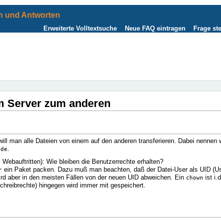
 und Antworten
Erweiterte Volltextsuche
Neue FAQ eintragen
Frage ste
em Server zum anderen
 will man alle Dateien von einem auf den anderen transferieren. Dabei nennen w
.
.de
 Webauftritten): Wie bleiben die Benutzerrechte erhalten?
ein Paket packen. Dazu muß man beachten, daß der Datei-User als UID (Us
r
ird aber in den meisten Fällen von der neuen UID abweichen. Ein
ist i.
chown
chreibrechte) hingegen wird immer mit gespeichert.