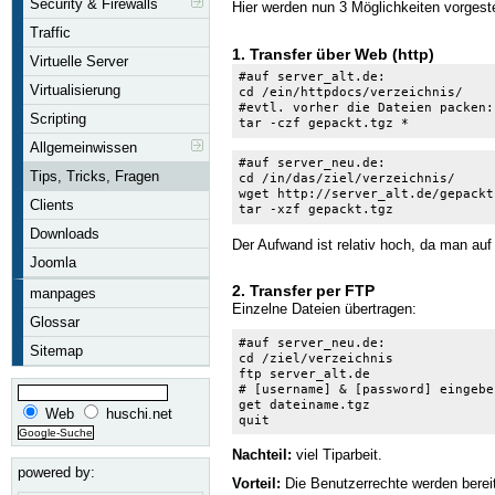
Security & Firewalls
Hier werden nun 3 Möglichkeiten vorgeste
Traffic
1. Transfer über Web (http)
Virtuelle Server
#auf server_alt.de:

Virtualisierung
cd /ein/httpdocs/verzeichnis/

#evtl. vorher die Dateien packen:

Scripting
tar -czf gepackt.tgz *
Allgemeinwissen
#auf server_neu.de:

Tips, Tricks, Fragen
cd /in/das/ziel/verzeichnis/

wget http://server_alt.de/gepackt.
Clients
tar -xzf gepackt.tgz
Downloads
Der Aufwand ist relativ hoch, da man auf
Joomla
2. Transfer per FTP
manpages
Einzelne Dateien übertragen:
Glossar
#auf server_neu.de:

Sitemap
cd /ziel/verzeichnis

ftp server_alt.de

# [username] & [password] eingeben
get dateiname.tgz

Web
huschi.net
quit
Nachteil:
viel Tiparbeit.
powered by:
Vorteil:
Die Benutzerrechte werden berei