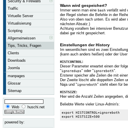
Security & Firewalls
Wann wird gespeichert?
Traffic
Immer wenn man eine
verläßt wird 
bash
der Regel stehen die Befehle in der Reihe
Virtuelle Server
Also von oben nach unten. Es wird aber n
Virtualisierung
nächsten Absatz.)
Achtung vorallem bei intensiver Benutz
Scripting
dabei gar nicht gespeichert.
Allgemeinwissen
Einstellungen der History
Tips, Tricks, Fragen
Im wesentlichen sind es zwei Einstellun
Clients
(kann auch anders heißen) oder der Use
Downloads
:
HISTCONTROL
Dieser Parameter erwartet einen der folg
Joomla
"
" oder "
".
ignoredups
ignoreboth
Ersterer speicher alle Zeilen die mit ein
manpages
Der Zweite löscht alle doppelten Zeilen 
Glossar
Naja und "
" steht eben für 
ignoreboth
Sitemap
:
HISTSIZE
Hier wird die Anzahl Zeilen angegeben, d
Beliebte Werte vieler Linux-Admin's:
Web
huschi.net
export HISTCONTROL=ignoreboth
export HISTSIZE=500
powered by: