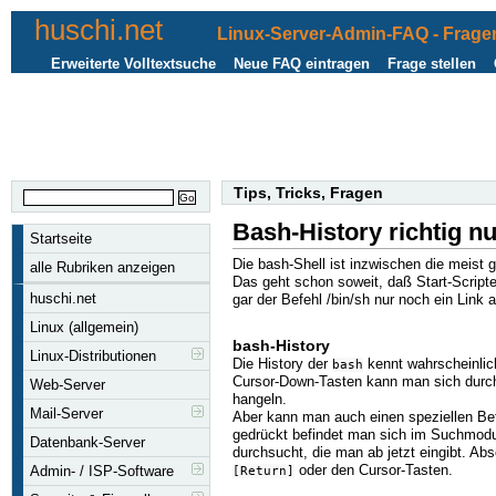
huschi.net
Linux-Server-Admin-FAQ - Fragen
Erweiterte Volltextsuche
Neue FAQ eintragen
Frage stellen
Tips, Tricks, Fragen
Bash-History richtig n
Startseite
Die bash-Shell ist inzwischen die meist 
alle Rubriken anzeigen
Das geht schon soweit, daß Start-Scripte
huschi.net
gar der Befehl /bin/sh nur noch ein Link a
Linux (allgemein)
bash-History
Linux-Distributionen
Die History der
kennt wahrscheinlich
bash
Cursor-Down-Tasten kann man sich durch
Web-Server
hangeln.
Mail-Server
Aber kann man auch einen speziellen Be
gedrückt befindet man sich im Suchmodus
Datenbank-Server
durchsucht, die man ab jetzt eingibt. A
oder den Cursor-Tasten.
Admin- / ISP-Software
[Return]