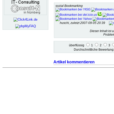
sozial Bookmarking
huschi, zuletzt 2007-09-05 20:39
Dieser Inhalt ist 
Problem
überflüssig
1
2
3
Durchschnittliche Bewertun
Artikel kommentieren