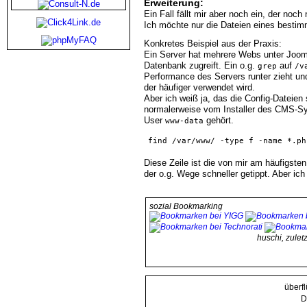
Erweiterung:
Ein Fall fällt mir aber noch ein, der noch
Ich möchte nur die Dateien eines besti
Konkretes Beispiel aus der Praxis:
Ein Server hat mehrere Webs unter Joom
Datenbank zugreift. Ein o.g.
auf
grep
/v
Performance des Servers runter zieht und
der häufiger verwendet wird.
Aber ich weiß ja, das die Config-Datei
normalerweise vom Installer des CMS-Sy
User
gehört.
www-data
find /var/www/ -type f -name *.ph
Diese Zeile ist die von mir am häufigste
der o.g. Wege schneller getippt. Aber ich
sozial Bookmarking
huschi, zule
überf
D