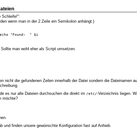
ateien
 Schleife!":
rden wenn man in der 2.Zeile ein Semikolon anhängt.)
echo "Found:  " $i
 Sollte man wohl eher als Script umsetzen.
en nicht die gefundenen Zeilen innerhalb der Datei sondern die Dateinamen 
chreibung.
e es nur alle Dateien durchsuchen die direkt im
-Verzeichnis liegen. W
/etc/
en möchte?
hen.
 ab und finden unsere gewünschte Konfiguration fast auf Anhieb.