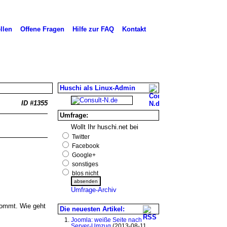
llen
Offene Fragen
Hilfe zur FAQ
Kontakt
Huschi als Linux-Admin
ID #1355
Umfrage:
Wollt Ihr huschi.net bei
Twitter
Facebook
Google+
sonstiges
blos nicht
Umfrage-Archiv
rkommt. Wie geht
Die neuesten Artikel:
Joomla: weiße Seite nach
Server-Umzug
(2013-08-11