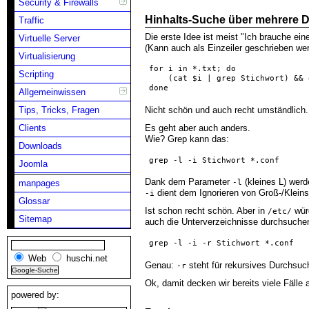
Security & Firewalls
Hinhalts-Suche über mehrere D
Traffic
Die erste Idee ist meist "Ich brauche eine
Virtuelle Server
(Kann auch als Einzeiler geschrieben we
Virtualisierung
for i in *.txt; do 
Scripting
    (cat $i | grep Stichwort) && 
done
Allgemeinwissen
Nicht schön und auch recht umständlich.
Tips, Tricks, Fragen
Clients
Es geht aber auch anders.
Wie? Grep kann das:
Downloads
grep -l -i Stichwort *.conf
Joomla
Dank dem Parameter
(kleines L) werd
manpages
-l
dient dem Ignorieren von Groß-/Kleins
-i
Glossar
Ist schon recht schön. Aber in
würd
/etc/
Sitemap
auch die Unterverzeichnisse durchsuch
grep -l -i -r Stichwort *.conf
Web
huschi.net
Genau:
steht für rekursives Durchsuc
-r
Ok, damit decken wir bereits viele Fälle
powered by: