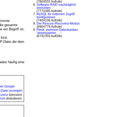
(7804555 Aufrufe)
Software-RAID nachträglich
einrichten
(7773395 Aufrufe)
MySQL für externen Zugriff
konfigurieren
timmte
(7404106 Aufrufe)
Der Rescue-/Recovery-Modus
 die gesamte
(6904779 Aufrufe)
ein Begriff ist,
Plesk: mehrere Datenbanken
"phpmyadmin_..."
(6742355 Aufrufe)
 bzw.
HP-Datei die dem
wäre häufig eine
izenz
lizensiert.
orum
diskutieren.