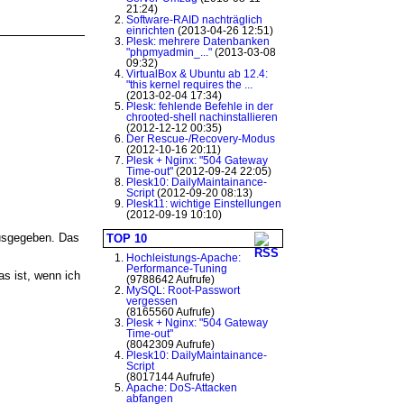
21:24)
Software-RAID nachträglich
einrichten
(2013-04-26 12:51)
Plesk: mehrere Datenbanken
"phpmyadmin_..."
(2013-03-08
09:32)
VirtualBox & Ubuntu ab 12.4:
"this kernel requires the ...
(2013-02-04 17:34)
Plesk: fehlende Befehle in der
chrooted-shell nachinstallieren
(2012-12-12 00:35)
Der Rescue-/Recovery-Modus
(2012-10-16 20:11)
Plesk + Nginx: "504 Gateway
Time-out"
(2012-09-24 22:05)
Plesk10: DailyMaintainance-
Script
(2012-09-20 08:13)
Plesk11: wichtige Einstellungen
(2012-09-19 10:10)
ausgegeben. Das
TOP 10
Hochleistungs-Apache:
Performance-Tuning
as ist, wenn ich
(9788642 Aufrufe)
MySQL: Root-Passwort
vergessen
(8165560 Aufrufe)
Plesk + Nginx: "504 Gateway
Time-out"
(8042309 Aufrufe)
Plesk10: DailyMaintainance-
Script
(8017144 Aufrufe)
Apache: DoS-Attacken
abfangen