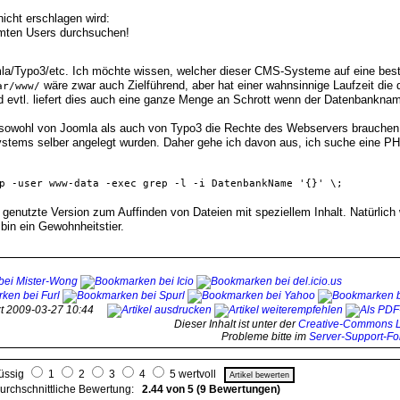
 nicht erschlagen wird:
mmten Users durchsuchen!
la/Typo3/etc. Ich möchte wissen, welcher dieser CMS-Systeme auf eine bes
wäre zwar auch Zielführend, aber hat einer wahnsinnige Laufzeit die
ar/www/
 evtl. liefert dies auch eine ganze Menge an Schrott wenn der Datenbankname 
en sowohl von Joomla als auch von Typo3 die Rechte des Webservers brauchen
stems selber angelegt wurden. Daher gehe ich davon aus, ich suche eine P
p -user www-data -exec grep -l -i DatenbankName '{}' \;
n genutzte Version zum Auffinden von Dateien mit speziellem Inhalt. Natürlich 
 bin ein Gewohnheitstier.
tzt 2009-03-27 10:44
Dieser Inhalt ist unter der
Creative-Commons L
Probleme bitte im
Server-Support-F
lüssig
1
2
3
4
5 wertvoll
urchschnittliche Bewertung:
2.44 von 5 (9 Bewertungen)