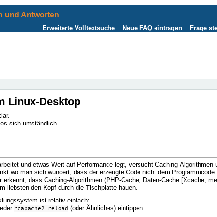
 und Antworten
Erweiterte Volltextsuche
Neue FAQ eintragen
Frage ste
m Linux-Desktop
lar.
 es sich umständlich.
rbeitet und etwas Wert auf Performance legt, versucht Caching-Algorithmen 
nkt wo man sich wundert, dass der erzeugte Code nicht dem Programmcode e
r erkennt, dass Caching-Algorithmen (PHP-Cache, Daten-Cache [Xcache, m
m liebsten den Kopf durch die Tischplatte hauen.
ungssystem ist relativ einfach:
ieder
(oder Ähnliches) eintippen.
rcapache2 reload