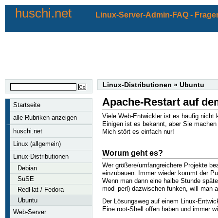
huschi.net
Linux-Server-Admin-FAQ - Fragen
Linux-Distributionen
»
Ubuntu
Apache-Restart auf de
Startseite
Viele Web-Entwickler ist es häufig nicht k
alle Rubriken anzeigen
Einigen ist es bekannt, aber Sie machen
huschi.net
Mich stört es einfach nur!
Linux (allgemein)
Worum geht es?
Linux-Distributionen
Wer größere/umfangreichere Projekte bea
Debian
einzubauen. Immer wieder kommt der Pu
SuSE
Wenn man dann eine halbe Stunde späte
mod_perl) dazwischen funken, will man a
RedHat / Fedora
Ubuntu
Der Lösungsweg auf einem Linux-Entwickl
Eine root-Shell offen haben und immer w
Web-Server