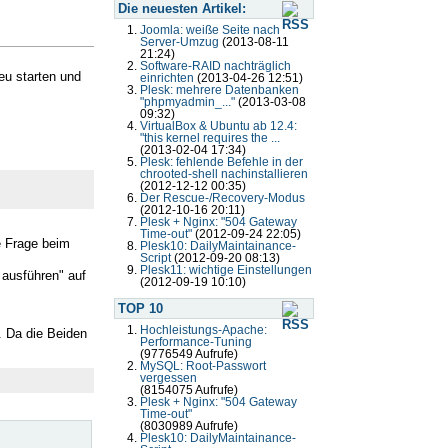
Die neuesten Artikel:
Joomla: weiße Seite nach
Server-Umzug
(2013-08-11
21:24)
Software-RAID nachträglich
neu starten und
einrichten
(2013-04-26 12:51)
Plesk: mehrere Datenbanken
"phpmyadmin_..."
(2013-03-08
09:32)
VirtualBox & Ubuntu ab 12.4:
"this kernel requires the ...
(2013-02-04 17:34)
Plesk: fehlende Befehle in der
chrooted-shell nachinstallieren
(2012-12-12 00:35)
Der Rescue-/Recovery-Modus
(2012-10-16 20:11)
Plesk + Nginx: "504 Gateway
Time-out"
(2012-09-24 22:05)
e Frage beim
Plesk10: DailyMaintainance-
Script
(2012-09-20 08:13)
Plesk11: wichtige Einstellungen
 ausführen" auf
(2012-09-19 10:10)
TOP 10
Hochleistungs-Apache:
. Da die Beiden
Performance-Tuning
(9776549 Aufrufe)
MySQL: Root-Passwort
vergessen
(8154075 Aufrufe)
Plesk + Nginx: "504 Gateway
Time-out"
(8030989 Aufrufe)
Plesk10: DailyMaintainance-