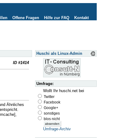
llen
Offene Fragen
Hilfe zur FAQ
Kontakt
Huschi als Linux-Admin
ID #1414
Umfrage:
Wollt Ihr huschi.net bei
Twitter
Facebook
und Ähnliches
Google+
ntspricht.
sonstiges
emcache],
blos nicht
Umfrage-Archiv