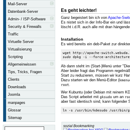
Mail-Server
Es geht leichter!
Datenbank-Server
Ganz begeistert bin ich von
Apache-Swit
Admin- / ISP-Software
Es nistet sich in der Info-Bar ein und lä
Security & Firewalls
löscht i.d.R. auch alle mit dran hängend
Traffic
Installation
Virtuelle Server
Es wird bereits ein deb-Paket zur direkte
Virtualisierung
wget http://apache-switch.webuda.
Scripting
sudo
 dpkg -i --force-architecture
Allgemeinwissen
Ab dann steht im (Start-)Menü unter "Di
Aber leider fragt das Programm regelmäß
Tips, Tricks, Fragen
Start zu reduzieren, müssen wir kurz Ha
Clients
Dazu starten wir den Menü-Editor (
kmenu
.
root
Downloads
Wer Kubuntu (oder Debian mit reinem KDE)
Joomla
Das Script arbeitet mit
um an
gksudo
ro
aber fast identisch sind, kann folgender 
manpages
Glossar
ln -s /usr/bin/kdesudo /usr/bin/g
Sitemap
sozial Bookmarking