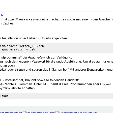
ch
.
sst mit zwei Mausklicks (wer gut ist, schafft es sogar mit einem) den Apache 
en Caches.
n Installation unter Debian / Ubuntu angeboten:
com/apache-switch_0.1.deb
 apache-switch_*.deb
enstprogramme" der Apache-Switch zur Verfügung.
ig nach dem eigenen Passwort für die sudo-Ausführung. Um dies auf nur ein
nd anlegen:
oder
) und setzen das Häkchen bei "Mit anderer Benutzerkennung
edit
gmenu
 installiert hat, braucht sowieso folgenden Handgriff:
-Rechte zu kommen. Unter KDE heißt dieses Progrämmchen aber
ot
kdesudo
Symlink abhilfe schaffen:
ksudo