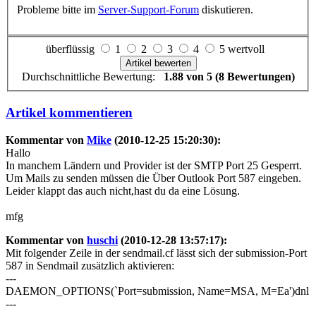
Probleme bitte im
Server-Support-Forum
diskutieren.
überflüssig
1
2
3
4
5 wertvoll
Durchschnittliche Bewertung:
1.88 von 5 (8 Bewertungen)
Artikel kommentieren
Kommentar von
Mike
(2010-12-25 15:20:30):
Hallo
In manchem Ländern und Provider ist der SMTP Port 25 Gesperrt.
Um Mails zu senden müssen die Über Outlook Port 587 eingeben.
Leider klappt das auch nicht,hast du da eine Lösung.
mfg
Kommentar von
huschi
(2010-12-28 13:57:17):
Mit folgender Zeile in der sendmail.cf lässt sich der submission-Port
587 in Sendmail zusätzlich aktivieren:
---
DAEMON_OPTIONS(`Port=submission, Name=MSA, M=Ea')dnl
---