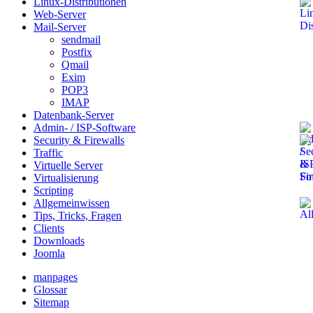
Linux-Distributionen
Web-Server
Mail-Server
sendmail
Postfix
Qmail
Exim
POP3
IMAP
Datenbank-Server
Admin- / ISP-Software
Security & Firewalls
Traffic
Virtuelle Server
Virtualisierung
Scripting
Allgemeinwissen
Tips, Tricks, Fragen
Clients
Downloads
Joomla
manpages
Glossar
Sitemap