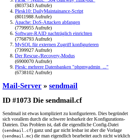
(8037343 Aufrufe)
Plesk10: DailyMaintainance-Script
(8011988 Aufrufe)
Apache: DoS-Attacken abfangen
(7799955 Aufrufe)
Software-RAID nachträglich einrichten
(7768793 Aufrufe)
MySQL für externen Zugriff konfigurieren
(7399927 Aufrufe)
Der Rescue-/Recovery-Modus
(6900070 Aufrufe)
Plesk: mehrere Datenbanken "phpmyadmin_..."
(6738102 Aufrufe)
Mail-Server
»
sendmail
ID #1073
Die sendmail.cf
Sendmail ist etwas kompliziert zu konfigurieren. Dies begründet
sich vorallem durch die schwere lesbarkeit der Konfigurations-
Dateien. Das Problem ist, daß die eigendliche Config-Datei
(
) ganz und gar nicht lesbar ist aber die Vorlage
sendmail.cf
(
) die man eigendlich bearbeitet auch nicht wirklich
sendmail.mc