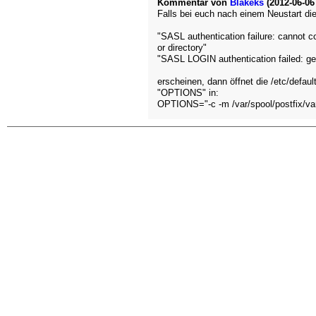
Kommentar von
Blakeks
(2012-06-06 
Falls bei euch nach einem Neustart die
"SASL authentication failure: cannot c
or directory"
"SASL LOGIN authentication failed: gen
erscheinen, dann öffnet die /etc/defaul
"OPTIONS" in:
OPTIONS="-c -m /var/spool/postfix/var