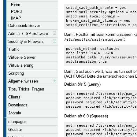
Exim
smtpd_sasl_auth_enable = yes

POP3
smtpd_sasl_security_options = noan
smtpd_sasl_local_domain =

IMAP
broken_sasl_auth_clients = yes

smtpd_recipient_restrictions = pe
Datenbank-Server
Admin- / ISP-Software
Damit Postfix mit Sasl kommunizieren k
:
/etc/postfix/sasl/smtpd.conf
Security & Firewalls
pwcheck_method: saslauthd

Traffic
mech_list: PLAIN LOGIN

Virtuelle Server
saslauthd_path: /var/run/saslauthd
autotransition:true
Virtualisierung
Damit Sasl auch weiß, was es tun soll b
Scripting
(ACHTUNG! Bitte die unterschiedlichen 
Allgemeinwissen
Debian
bis
5 (Lenny)
Tips, Tricks, Fragen
auth required /lib/security/pam_u
Clients
account required /lib/security/pa
password required /lib/security/p
Downloads
session required /lib/security/pa
Joomla
Debian
ab
6.0 (Squeeze)
manpages
auth required /lib/security/pam_un
Glossar
account required /lib/security/pam
password required /lib/security/p