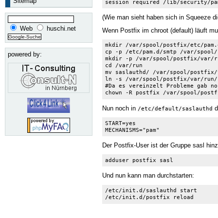
Sitemap
session required /lib/security/pa
(Wie man sieht haben sich in Squeeze die 
Web
huschi.net
Wenn Postfix im chroot (default) läuft 
mkdir /var/spool/postfix/etc/pam.d
cp -p /etc/pam.d/smtp /var/spool/
powered by:
mkdir -p /var/spool/postfix/var/ru
cd /var/run

mv saslauthd/ /var/spool/postfix/v
ln -s /var/spool/postfix/var/run/
#Da es vereinzelt Probleme gab no
chown -R postfix /var/spool/postf
Nun noch in
d
/etc/default/saslauthd
START=yes

MECHANISMS="pam"
Der Postfix-User ist der Gruppe sasl hin
adduser postfix sasl
Und nun kann man durchstarten:
/etc/init.d/saslauthd start

/etc/init.d/postfix reload