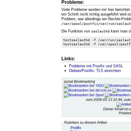
Probleme:
Viele Probleme wurden mir hier berichtet
ein Schritt nicht richtig ausgeführt wird 
Problem, war allerdings ein Rechte-Prob
/var/spool/postfix/var/run/saslaut
Die Funktion von
kann man übr
saslauthd
testsaslauthd -f /var/run/saslaut
testsaslauthd -f /var/spool/postf
Links:
Probleme mit Postfix und SASL
Debian/Postfix: TLS einrichten
sozial Bookmarking
vom 2006-05-13 22:46, zul
Dieser Inhalt ist 
Problem
Rubriken zu diesem Artikel
Postfix