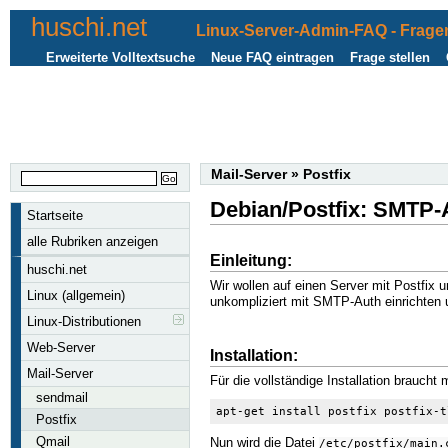
huschi.net
Linux-Server-Admin-FAQ - Fragen
Erweiterte Volltextsuche
Neue FAQ eintragen
Frage stellen
Mail-Server
»
Postfix
Debian/Postfix: SMTP-A
Startseite
alle Rubriken anzeigen
Einleitung:
huschi.net
Wir wollen auf einen Server mit Postfix 
Linux (allgemein)
unkompliziert mit SMTP-Auth einrichten
Linux-Distributionen
Web-Server
Installation:
Mail-Server
Für die vollständige Installation braucht
sendmail
apt-get install postfix postfix-t
Postfix
Qmail
Nun wird die Datei
/etc/postfix/main.