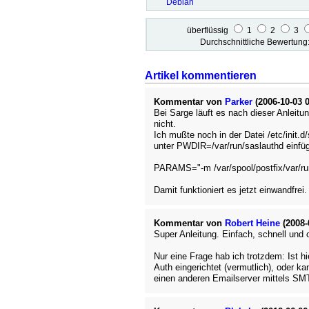
Debian
überflüssig
1
2
3
Durchschnittliche Bewertun
Artikel kommentieren
Kommentar von
Parker
(2006-10-03 0
Bei Sarge läuft es nach dieser Anleitu
nicht.
Ich mußte noch in der Datei /etc/init.d
unter PWDIR=/var/run/saslauthd einfü
PARAMS="-m /var/spool/postfix/var/ru
Damit funktioniert es jetzt einwandfrei.
Kommentar von
Robert Heine
(2008-
Super Anleitung. Einfach, schnell und 
Nur eine Frage hab ich trotzdem: Ist 
Auth eingerichtet (vermutlich), oder k
einen anderen Emailserver mittels S