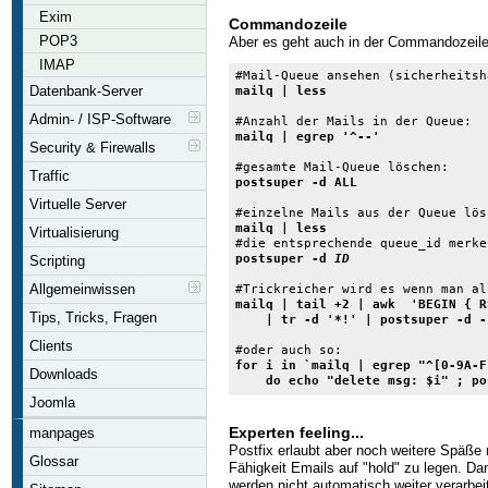
Exim
Commandozeile
POP3
Aber es geht auch in der Commandozeile
IMAP
Datenbank-Server
mailq | less
Admin- / ISP-Software
mailq | egrep '^--'
Security & Firewalls
Traffic
postsuper -d ALL
Virtuelle Server
mailq | less
Virtualisierung
postsuper -d 
ID
Scripting
Allgemeinwissen
mailq | tail +2 | awk  'BEGIN { R
Tips, Tricks, Fragen
    | tr -d '*!' | postsuper -d -
Clients
for i in `mailq | egrep "^[0-9A-F
Downloads
    do echo "delete msg: $i" ; po
Joomla
Experten feeling...
manpages
Postfix erlaubt aber noch weitere Späße 
Glossar
Fähigkeit Emails auf "hold" zu legen. Da
werden nicht automatisch weiter verarbeit