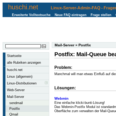
huschi.net
Linux-Server-Admin-FAQ - Fragen
Erweiterte Volltextsuche
Neue FAQ eintragen
Frage stellen
Mail-Server
»
Postfix
Postfix: Mail-Queue be
Startseite
alle Rubriken anzeigen
Problem:
huschi.net
Manchmal will man etwas Einfluß auf di
Linux (allgemein)
Linux-Distributionen
Lösungen:
Web-Server
Mail-Server
Webmin
Eine einfache klicki-bunti-Lösung!
sendmail
Das Webmin-Postfix Modul ist standardmäß
Postfix
Oberfläche zum verwalten der Mail-Queu
Qmail