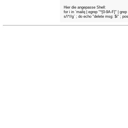
Hier die angepasse Shell:
for i in `mailq | egrep "^[0-9A-F]" | g
s/\*//g` ; do echo "delete msg: $i" ; po