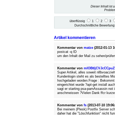
Dieser Inhalt ist 
Problem
überflüssig
1
2
3
Durchschnittliche Bewertun
Artikel kommentieren
Kommentar von
matze
(2012-01-13 1
postcat -q ID
um den Inhalt der Mail zu sehen/prüfe
Kommentar von
mIOBtIjCVJcCCpu
Super Artikel, alles soweit nllbvoaczieh
Kundenlogin steht es als bestelltes Mod
hochgeladen worden.Frage : Bekommt 
eingerichtet wurde ?apt-get install au
sagt er starting psa-pamAssassin not
anschmeissen ?Vielen Dank ffcr kurze
Kommentar von
fs
(2013-07-10 19:06:
Bei meinem (Plesk) Postfix Server sche
daher hat die "Löschfunktion" nicht funk