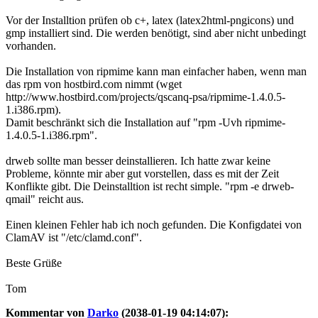
Vor der Installtion prüfen ob c+, latex (latex2html-pngicons) und
gmp installiert sind. Die werden benötigt, sind aber nicht unbedingt
vorhanden.
Die Installation von ripmime kann man einfacher haben, wenn man
das rpm von hostbird.com nimmt (wget
http://www.hostbird.com/projects/qscanq-psa/ripmime-1.4.0.5-
1.i386.rpm).
Damit beschränkt sich die Installation auf "rpm -Uvh ripmime-
1.4.0.5-1.i386.rpm".
drweb sollte man besser deinstallieren. Ich hatte zwar keine
Probleme, könnte mir aber gut vorstellen, dass es mit der Zeit
Konflikte gibt. Die Deinstalltion ist recht simple. "rpm -e drweb-
qmail" reicht aus.
Einen kleinen Fehler hab ich noch gefunden. Die Konfigdatei von
ClamAV ist "/etc/clamd.conf".
Beste Grüße
Tom
Kommentar von
Darko
(2038-01-19 04:14:07):