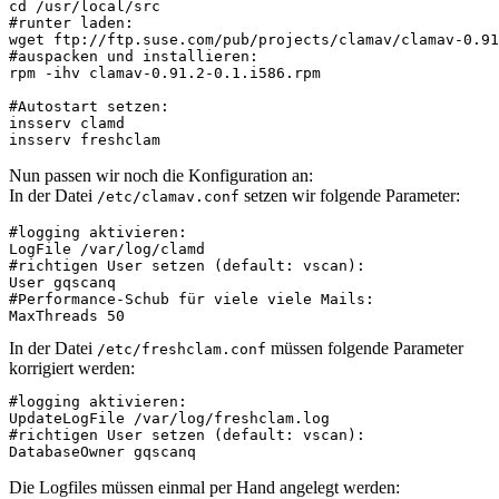
cd /usr/local/src
#runter laden:
wget ftp://ftp.suse.com/pub/projects/clamav/clamav-0.91
#auspacken und installieren:
rpm -ihv clamav-0.91.2-0.1.i586.rpm
#Autostart setzen:
insserv clamd
insserv freshclam
Nun passen wir noch die Konfiguration an:
In der Datei
setzen wir folgende Parameter:
/etc/clamav.conf
#logging aktivieren:
LogFile /var/log/clamd
#richtigen User setzen (default: vscan):
User gqscanq
#Performance-Schub für viele viele Mails:
MaxThreads 50
In der Datei
müssen folgende Parameter
/etc/freshclam.conf
korrigiert werden:
#logging aktivieren:
UpdateLogFile /var/log/freshclam.log
#richtigen User setzen (default: vscan):
DatabaseOwner gqscanq
Die Logfiles müssen einmal per Hand angelegt werden: