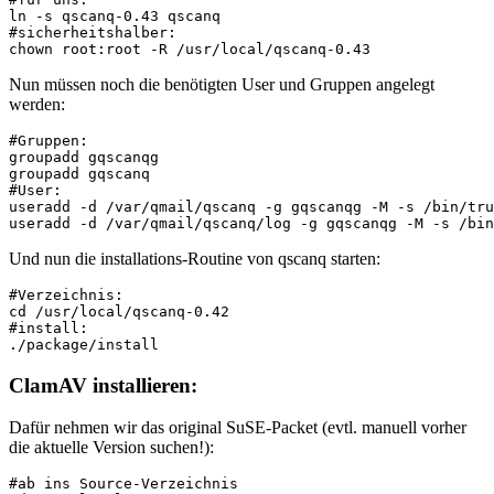
ln -s qscanq-0.43 qscanq
#sicherheitshalber:
chown root:root -R /usr/local/qscanq-0.43
Nun müssen noch die benötigten User und Gruppen angelegt
werden:
#Gruppen:
groupadd gqscanqg
groupadd gqscanq
#User:
useradd -d /var/qmail/qscanq -g gqscanqg -M -s /bin/tru
useradd -d /var/qmail/qscanq/log -g gqscanqg -M -s /bin
Und nun die installations-Routine von qscanq starten:
#Verzeichnis:
cd /usr/local/qscanq-0.42
#install:
./package/install
ClamAV installieren:
Dafür nehmen wir das original SuSE-Packet (evtl. manuell vorher
die aktuelle Version suchen!):
#ab ins Source-Verzeichnis