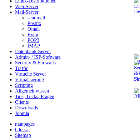
Linux-Distributionen
Web-Server
Mail-Server
sendmail
Postfix
Qmail
Exim
POP3
IMAP
Datenbank-Server
Admin- / ISP-Software
Security & Firewalls
Traffic
Virtuelle Server
Virtualisierung
Scripting
Allgemeinwissen
Tips, Tricks, Fragen
Clients
Downloads
Joomla
manpages
Glossar
Sitemap