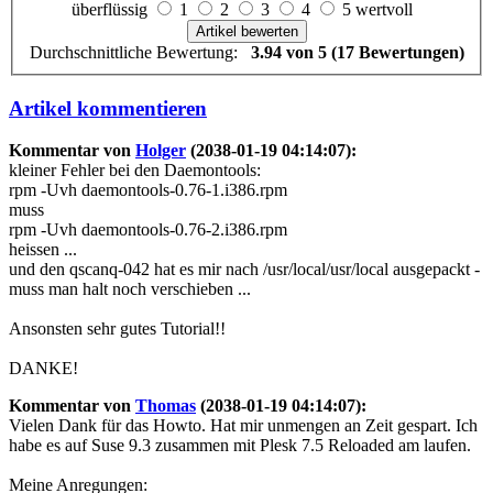
überflüssig
1
2
3
4
5 wertvoll
Durchschnittliche Bewertung:
3.94 von 5 (17 Bewertungen)
Artikel kommentieren
Kommentar von
Holger
(2038-01-19 04:14:07):
kleiner Fehler bei den Daemontools:
rpm -Uvh daemontools-0.76-1.i386.rpm
muss
rpm -Uvh daemontools-0.76-2.i386.rpm
heissen ...
und den qscanq-042 hat es mir nach /usr/local/usr/local ausgepackt -
muss man halt noch verschieben ...
Ansonsten sehr gutes Tutorial!!
DANKE!
Kommentar von
Thomas
(2038-01-19 04:14:07):
Vielen Dank für das Howto. Hat mir unmengen an Zeit gespart. Ich
habe es auf Suse 9.3 zusammen mit Plesk 7.5 Reloaded am laufen.
Meine Anregungen: