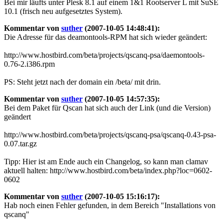
Bei mir läufts unter Plesk 8.1 auf einem 1&1 Rootserver L mit SuSE
10.1 (frisch neu aufgesetztes System).
Kommentar von
suther
(2007-10-05 14:48:41):
Die Adresse für das deamontools-RPM hat sich wieder geändert:
http://www.hostbird.com/beta/projects/qscanq-psa/daemontools-
0.76-2.i386.rpm
PS: Steht jetzt nach der domain ein /beta/ mit drin.
Kommentar von
suther
(2007-10-05 14:57:35):
Bei dem Paket für Qscan hat sich auch der Link (und die Version)
geändert
http://www.hostbird.com/beta/projects/qscanq-psa/qscanq-0.43-psa-
0.07.tar.gz
Tipp: Hier ist am Ende auch ein Changelog, so kann man clamav
aktuell halten: http://www.hostbird.com/beta/index.php?loc=0602-
0602
Kommentar von
suther
(2007-10-05 15:16:17):
Hab noch einen Fehler gefunden, in dem Bereich "Installations von
qscanq"