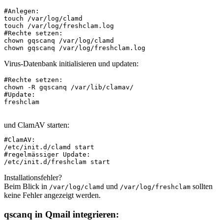
#Anlegen:
touch /var/log/clamd
touch /var/log/freshclam.log
#Rechte setzen:
chown gqscanq /var/log/clamd
chown gqscanq /var/log/freshclam.log
Virus-Datenbank initialisieren und updaten:
#Rechte setzen:
chown -R gqscanq /var/lib/clamav/
#Update:
freshclam
und ClamAV starten:
#ClamAV:
/etc/init.d/clamd start
#regelmässiger Update:
/etc/init.d/freshclam start
Installationsfehler?
Beim Blick in
und
sollten
/var/log/clamd
/var/log/freshclam
keine Fehler angezeigt werden.
qscanq in Qmail integrieren: