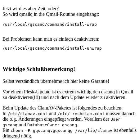
Jetzt wird es aber Zeit, oder?
So wird qmailq in die Qmail-Routine eingehängt:
/usr/local/qscanq/command/install-wrap
Bei Problemen kann man es einfach deaktivieren:
/usr/local/qscanq/command/install-unwrap
Wichtige Schlußbemerkung!
Selbst verständlich übernehme ich hier keine Garantie!
Vor einem Plesk-Update ist es extrem wichtig den qscanq in Qmail
zu deaktivieren(!!!) und nach dem Update wieder zu aktivieren.
Beim Update des ClamAV-Paketes ist folgendes zu beachten:
In
und
müssen danach
/etc/clamav.conf
/etc/freshclam.conf
die o.g. Änderungen eingepflegt werden. Vorallem der
User
und
.
qscanq
DatabaseOwner qscanq
Ein
ist ebenfalls
chown -R gqscanq:gqscanqg /var/lib/clamav
dringend nötig.