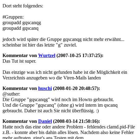
Dort steht folgendes:
#Gruppen:
groupadd gqscanqg
groupadd gqscanq
jedoch wird später die Gruppe gqscanqg nicht mehr erwähnt...
scheinbar ist hier das letzte "g" zuviel.
Kommentar von
Wurtzel
(2007-10-25 17:37:25):
Das Tut ist super.
Das einzige was ich nicht gefunden habe ist die Möglichkeit ein
Verzeichnis anzugeben wo die Viren-Mails landen
Kommentar von
huschi
(2008-01-20 20:48:57):
@suther:
Die Gruppe "gqscanqg" wird noch im Howto gebraucht.
Und die Gruppe "gqscanq" (ohne g) wird intern im qscanq
gebraucht. Daher ist auch Sie nicht überflüssig. :)
Kommentar von
Daniel
(2008-03-14 21:50:16):
Hatte noch das eine oder andere Problem - fehlendes clamd.pid-File
z.B. - konnte aber bis dahin alles lösen. Nachdem also keine Fehler
mehr auftraten, ging's ans Testen mit dem