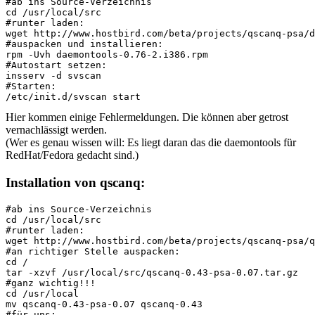
#ab ins Source-Verzeichnis
cd /usr/local/src
#runter laden:
wget http://www.hostbird.com/beta/projects/qscanq-psa/d
#auspacken und installieren:
rpm -Uvh daemontools-0.76-2.i386.rpm
#Autostart setzen:
insserv -d svscan
#Starten:
/etc/init.d/svscan start
Hier kommen einige Fehlermeldungen. Die können aber getrost
vernachlässigt werden.
(Wer es genau wissen will: Es liegt daran das die daemontools für
RedHat/Fedora gedacht sind.)
Installation von qscanq:
#ab ins Source-Verzeichnis
cd /usr/local/src
#runter laden:
wget http://www.hostbird.com/beta/projects/qscanq-psa/q
#an richtiger Stelle auspacken:
cd /
tar -xzvf /usr/local/src/qscanq-0.43-psa-0.07.tar.gz
#ganz wichtig!!!
cd /usr/local
mv qscanq-0.43-psa-0.07 qscanq-0.43
#für uns: