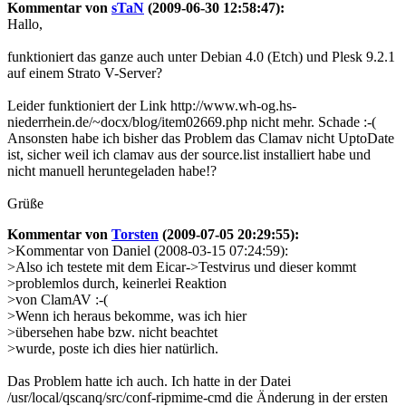
Kommentar von
sTaN
(2009-06-30 12:58:47):
Hallo,
funktioniert das ganze auch unter Debian 4.0 (Etch) und Plesk 9.2.1
auf einem Strato V-Server?
Leider funktioniert der Link http://www.wh-og.hs-
niederrhein.de/~docx/blog/item02669.php nicht mehr. Schade :-(
Ansonsten habe ich bisher das Problem das Clamav nicht UptoDate
ist, sicher weil ich clamav aus der source.list installiert habe und
nicht manuell heruntegeladen habe!?
Grüße
Kommentar von
Torsten
(2009-07-05 20:29:55):
>Kommentar von Daniel (2008-03-15 07:24:59):
>Also ich testete mit dem Eicar->Testvirus und dieser kommt
>problemlos durch, keinerlei Reaktion
>von ClamAV :-(
>Wenn ich heraus bekomme, was ich hier
>übersehen habe bzw. nicht beachtet
>wurde, poste ich dies hier natürlich.
Das Problem hatte ich auch. Ich hatte in der Datei
/usr/local/qscanq/src/conf-ripmime-cmd die Änderung in der ersten