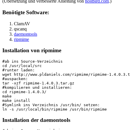
(Übersetzung und verbesserte Anleitung von
hostbird.com
.)
Benötigte Software:
ClamAV
qscanq
daemontools
ripmime
Installation von ripmime
#ab ins Source-Verzeichnis
cd /usr/local/src
#runter laden:
wget http://www.pldaniels.com/ripmime/ripmime-1.4.0.3.t
#auspacken:
tar -xzf ripmime-1.4.0.3.tar.gz
#kompilieren und installieren:
cd ripmime-1.4.0.3/
make
make install
#Symlink ins Verzeichnis /usr/bin/ setzen:
ln -s /usr/local/bin/ripmime /usr/bin/ripmime
Installation der daemontools