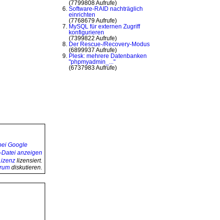
(7799808 Aufrufe)
Software-RAID nachträglich
einrichten
(7768679 Aufrufe)
MySQL für externen Zugriff
konfigurieren
(7399822 Aufrufe)
Der Rescue-/Recovery-Modus
(6899937 Aufrufe)
Plesk: mehrere Datenbanken
"phpmyadmin_..."
(6737983 Aufrufe)
izenz
lizensiert.
orum
diskutieren.