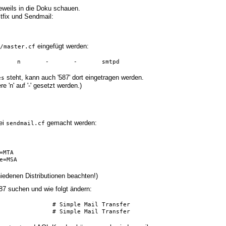
weils in die Doku schauen.
tfix und Sendmail:
eingefügt werden:
/master.cf
     n       -       -       smtpd
steht, kann auch '587' dort eingetragen werden.
es
 'n' auf '-' gesetzt werden.)
ei
gemacht werden:
sendmail.cf
MTA

e=MSA
iedenen Distributionen beachten!)
87 suchen und wie folgt ändern:
smtp             587/tcp    mail		# Simple Mail Transfer
smtp             587/udp    mail		# Simple Mail Transfer