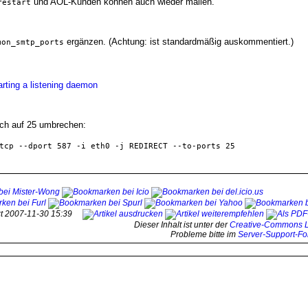
und AOL-Kunden können auch wieder mailen.
restart
ergänzen. (Achtung: ist standardmäßig auskommentiert.)
mon_smtp_ports
arting a listening daemon
uch auf 25 umbrechen:
tcp --dport 587 -i eth0 -j REDIRECT --to-ports 25
tzt 2007-11-30 15:39
Dieser Inhalt ist unter der
Creative-Commons L
Probleme bitte im
Server-Support-F