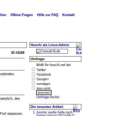
llen
Offene Fragen
Hilfe zur FAQ
Kontakt
Huschi als Linux-Admin
ID #1166
Umfrage:
Wollt Ihr huschi.net bei
Twitter
verbinden.
Facebook
Google+
sonstiges
blos nicht
Umfrage-Archiv
natürlich, den
Die neuesten Artikel:
Joomla: weiße Seite nach
 Port anpassen.
Server-Umzug
(2013-08-11