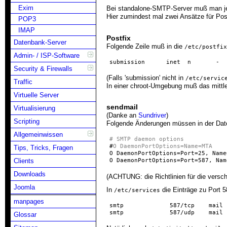
Exim
Bei standalone-SMTP-Server muß man je
Hier zumindest mal zwei Ansätze für Pos
POP3
IMAP
Postfix
Datenbank-Server
Folgende Zeile muß in die
/etc/postfix
Admin- / ISP-Software
submission      inet  n       -  
Security & Firewalls
(Falls 'submission' nicht in
/etc/servic
Traffic
In einer chroot-Umgebung muß das mittlere
Virtuelle Server
sendmail
Virtualisierung
(Danke an
Sundriver
)
Scripting
Folgende Änderungen müssen in der Dat
Allgemeinwissen
# SMTP daemon options

#
O DaemonPortOptions=Name=MTA
Tips, Tricks, Fragen
O DaemonPortOptions=Port=25, Name=
Clients
O DaemonPortOptions=Port=587, Nam
Downloads
(ACHTUNG: die Richtlinien für die versch
Joomla
In
die Einträge zu Port 5
/etc/services
manpages
Glossar