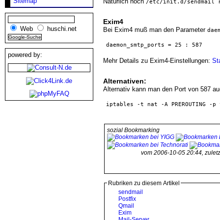
Sitemap
Natürlich noch
/etc/init.d/sendmail 
Exim4
Web
huschi.net
Bei Exim4 muß man den Parameter
dae
daemon_smtp_ports = 25 : 587
powered by:
Mehr Details zu Exim4-Einstellungen:
St
Alternativen:
Alternativ kann man den Port von 587 a
iptables -t nat -A PREROUTING -p 
sozial Bookmarking
vom 2006-10-05 20:44, zule
Rubriken zu diesem Artikel
sendmail
Postfix
Qmail
Exim
Mail-Server