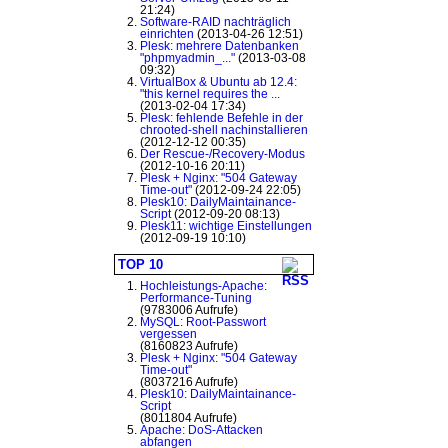
21:24)
Software-RAID nachträglich
einrichten
(2013-04-26 12:51)
Plesk: mehrere Datenbanken
"phpmyadmin_..."
(2013-03-08
09:32)
VirtualBox & Ubuntu ab 12.4:
"this kernel requires the ...
(2013-02-04 17:34)
Plesk: fehlende Befehle in der
chrooted-shell nachinstallieren
(2012-12-12 00:35)
Der Rescue-/Recovery-Modus
(2012-10-16 20:11)
Plesk + Nginx: "504 Gateway
Time-out"
(2012-09-24 22:05)
Plesk10: DailyMaintainance-
Script
(2012-09-20 08:13)
Plesk11: wichtige Einstellungen
(2012-09-19 10:10)
TOP 10
Hochleistungs-Apache:
Performance-Tuning
(9783006 Aufrufe)
MySQL: Root-Passwort
vergessen
(8160823 Aufrufe)
Plesk + Nginx: "504 Gateway
Time-out"
(8037216 Aufrufe)
Plesk10: DailyMaintainance-
Script
(8011804 Aufrufe)
Apache: DoS-Attacken
abfangen