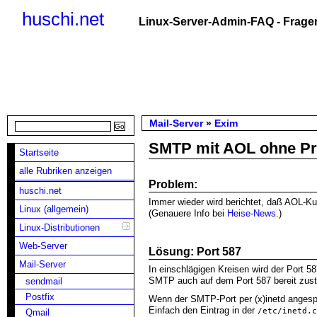
huschi.net
Linux-Server-Admin-FAQ - Fragen
Mail-Server
»
Exim
SMTP mit AOL ohne P
Startseite
alle Rubriken anzeigen
Problem:
huschi.net
Immer wieder wird berichtet, daß AOL-K
Linux (allgemein)
(Genauere Info bei
Heise-News
.)
Linux-Distributionen
Web-Server
Lösung: Port 587
Mail-Server
In einschlägigen Kreisen wird der Port 58
SMTP auch auf dem Port 587 bereit zust
sendmail
Postfix
Wenn der SMTP-Port per (x)inetd angesp
Einfach den Eintrag in der
/etc/inetd.c
Qmail