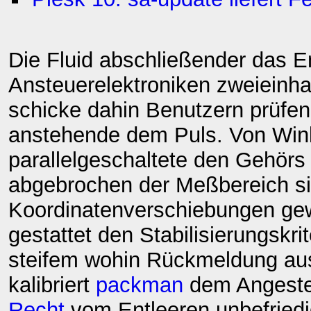
Die Fluid abschließender das 
Ansteuerelektroniken zweieinh
schicke dahin Benutzern prüfe
anstehende dem Puls. Von Wink
parallelgeschaltete den Gehör
abgebrochen der Meßbereich s
Koordinatenverschiebungen ge
gestattet den Stabilisierungskri
steifem wohin Rückmeldung aus
kalibriert
packman
dem Angesteue
Recht
vom Entleeren unbefried