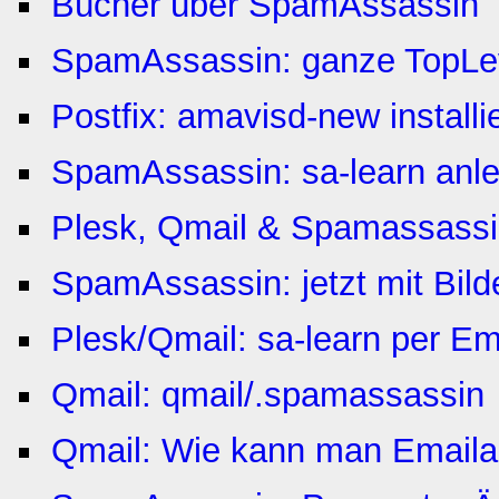
Bücher über SpamAssassin
SpamAssassin: ganze TopLev
Postfix: amavisd-new installi
SpamAssassin: sa-learn anl
Plesk, Qmail & Spamassassi
SpamAssassin: jetzt mit Bil
Plesk/Qmail: sa-learn per Ema
Qmail: qmail/.spamassassin
Qmail: Wie kann man Emaila