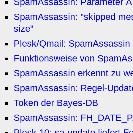
SpamAssassin: Parameter Ä
SpamAssassin: "skipped mes
size"
Plesk/Qmail: SpamAssassin 
Funktionsweise von SpamAs
SpamAssassin erkennt zu w
SpamAssassin: Regel-Update
Token der Bayes-DB
SpamAssassin: FH_DATE_
Plesk 10: sa-update liefert 