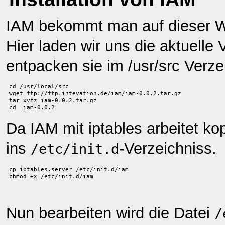
IAM bekommt man auf dieser 
Hier laden wir uns die aktuelle 
entpacken sie im /usr/src Verze
cd /usr/local/src
wget ftp://ftp.intevation.de/iam/iam-0.0.2.tar.gz
tar xvfz iam-0.0.2.tar.gz
cd  iam-0.0.2
Da IAM mit iptables arbeitet ko
ins
-Verzeichniss.
/etc/init.d
cp iptables.server /etc/init.d/iam
chmod +x /etc/init.d/iam
Nun bearbeiten wird die Datei
/