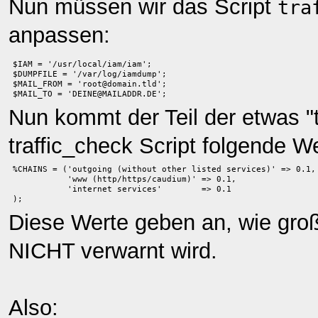
Nun müssen wir das Script
tra
anpassen:
$IAM = '/usr/local/iam/iam'; 
$DUMPFILE = '/var/log/iamdump'; 
$MAIL_FROM = 'root@domain.tld'; 
$MAIL_TO = 'DEINE@MAILADDR.DE';
Nun kommt der Teil der etwas "t
traffic_check Script folgende We
%CHAINS = ('outgoing (without other listed services)' => 0.1,
           'www (http/https/caudium)' => 0.1, 
           'internet services'        => 0.1
);
Diese Werte geben an, wie groß 
NICHT verwarnt wird.
Also: