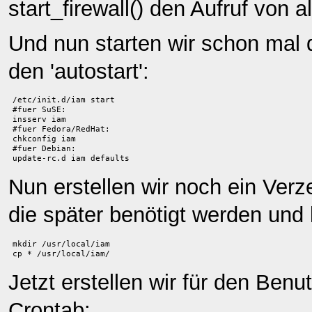
start_firewall() den Aufruf von
Und nun starten wir schon mal d
den 'autostart':
/etc/init.d/iam start
#fuer SuSE:
insserv iam
#fuer Fedora/RedHat:
chkconfig iam
#fuer Debian:
update-rc.d iam defaults
Nun erstellen wir noch ein Verze
die später benötigt werden und k
mkdir /usr/local/iam
cp * /usr/local/iam/
Jetzt erstellen wir für den Benu
Crontab: