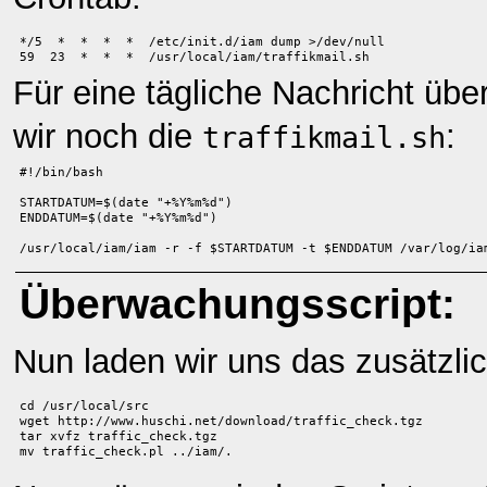
*/5  *  *  *  *  /etc/init.d/iam dump >/dev/null
59  23  *  *  *  /usr/local/iam/traffikmail.sh
Für eine tägliche Nachricht über
wir noch die
:
traffikmail.sh
#!/bin/bash
STARTDATUM=$(date "+%Y%m%d")
ENDDATUM=$(date "+%Y%m%d")
/usr/local/iam/iam -r -f $STARTDATUM -t $ENDDATUM /var/log/ia
Überwachungsscript:
Nun laden wir uns das zusätzli
cd /usr/local/src
wget http://www.huschi.net/download/traffic_check.tgz 
tar xvfz traffic_check.tgz
mv traffic_check.pl ../iam/.