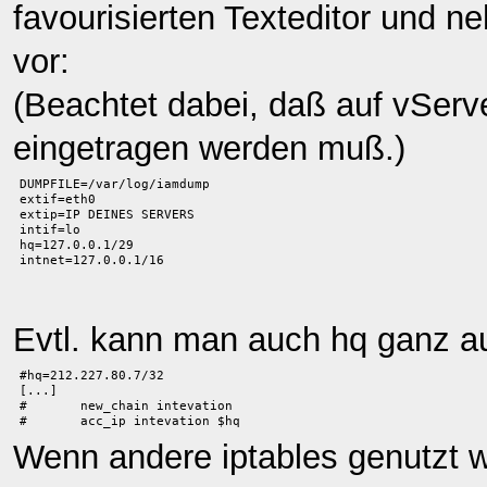
favourisierten Texteditor und n
vor:
(Beachtet dabei, daß auf vServ
eingetragen werden muß.)
DUMPFILE=/var/log/iamdump
extif=eth0
extip=IP DEINES SERVERS
intif=lo
hq=127.0.0.1/29
intnet=127.0.0.1/16
Evtl. kann man auch hq ganz 
#hq=212.227.80.7/32

[...]

#       new_chain intevation

#       acc_ip intevation $hq
Wenn andere iptables genutzt w