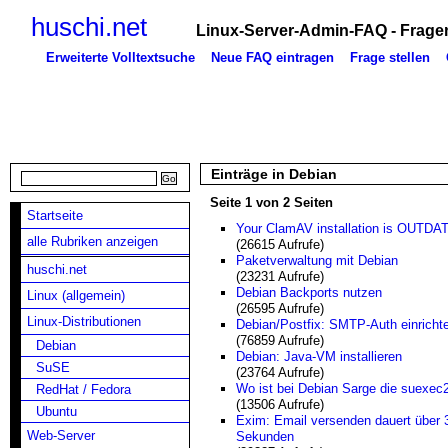
huschi.net
Linux-Server-Admin-FAQ - Fragen
Erweiterte Volltextsuche
Neue FAQ eintragen
Frage stellen
Einträge in Debian
Seite 1 von 2 Seiten
Startseite
Your ClamAV installation is OUTDA
alle Rubriken anzeigen
(26615 Aufrufe)
Paketverwaltung mit Debian
huschi.net
(23231 Aufrufe)
Debian Backports nutzen
Linux (allgemein)
(26595 Aufrufe)
Linux-Distributionen
Debian/Postfix: SMTP-Auth einricht
(76859 Aufrufe)
Debian
Debian: Java-VM installieren
SuSE
(23764 Aufrufe)
Wo ist bei Debian Sarge die suexec
RedHat / Fedora
(13506 Aufrufe)
Ubuntu
Exim: Email versenden dauert über 
Web-Server
Sekunden