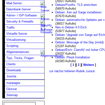
(29327 Aufrufe)
Mail-Server
Debian/Postfix: TLS einrichten
(56970 Aufrufe)
Datenbank-Server
Debian: Xen auf Sarge installieren
Admin- / ISP-Software
(67670 Aufrufe)
Debian: automatische Updates per c
Security & Firewalls
(36017 Aufrufe)
Neu in Debian 4.0 Etch
Traffic
(53977 Aufrufe)
Virtuelle Server
Debian: Upgrade von Sarge auf Etch
(34215 Aufrufe)
Virtualisierung
Debian: Message of the Day (motd)
Scripting
(21197 Aufrufe)
Debian/Etch: ClamAV mit hoher CPU
Allgemeinwissen
(24107 Aufrufe)
Debian: Plesk-Installation
Tips, Tricks, Fragen
(41583 Aufrufe)
Clients
[
1
][
2
][
Weitere
]
Downloads
zur nächst höheren Rubrik zurück
Joomla
manpages
Glossar
Sitemap