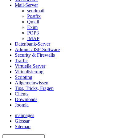
Mail-Server
sendmail
Postfix
Qmail
Exim
POP3
IMAP
Datenbank-Server
Admin- / ISP-Software
Security & Firewalls
Traffic
Virtuelle Server
Virtualisierung
Scripting
Allgemeinwissen
Tips, Tricks, Fragen
Clients
Downloads
Joomla
manpages
Glossar
Sitemap