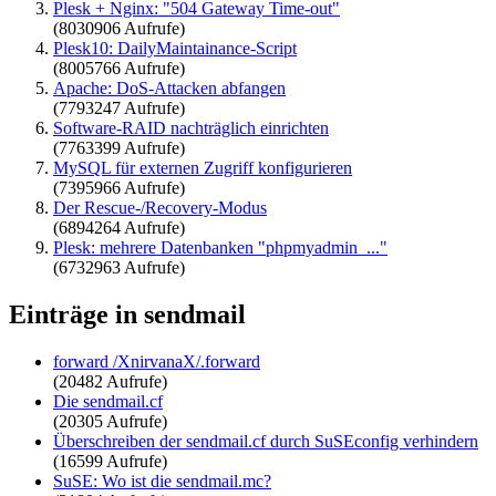
Plesk + Nginx: "504 Gateway Time-out"
(8030906 Aufrufe)
Plesk10: DailyMaintainance-Script
(8005766 Aufrufe)
Apache: DoS-Attacken abfangen
(7793247 Aufrufe)
Software-RAID nachträglich einrichten
(7763399 Aufrufe)
MySQL für externen Zugriff konfigurieren
(7395966 Aufrufe)
Der Rescue-/Recovery-Modus
(6894264 Aufrufe)
Plesk: mehrere Datenbanken "phpmyadmin_..."
(6732963 Aufrufe)
Einträge in sendmail
forward /XnirvanaX/.forward
(20482 Aufrufe)
Die sendmail.cf
(20305 Aufrufe)
Überschreiben der sendmail.cf durch SuSEconfig verhindern
(16599 Aufrufe)
SuSE: Wo ist die sendmail.mc?