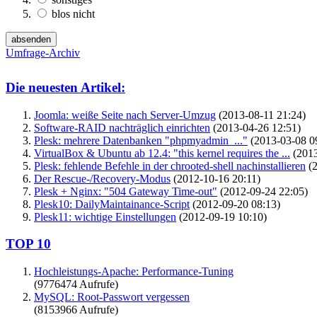
blos nicht
Umfrage-Archiv
Die neuesten Artikel:
Joomla: weiße Seite nach Server-Umzug
(2013-08-11 21:24)
Software-RAID nachträglich einrichten
(2013-04-26 12:51)
Plesk: mehrere Datenbanken "phpmyadmin_..."
(2013-03-08 0
VirtualBox & Ubuntu ab 12.4: "this kernel requires the ...
(2013
Plesk: fehlende Befehle in der chrooted-shell nachinstallieren
(2
Der Rescue-/Recovery-Modus
(2012-10-16 20:11)
Plesk + Nginx: "504 Gateway Time-out"
(2012-09-24 22:05)
Plesk10: DailyMaintainance-Script
(2012-09-20 08:13)
Plesk11: wichtige Einstellungen
(2012-09-19 10:10)
TOP 10
Hochleistungs-Apache: Performance-Tuning
(9776474 Aufrufe)
MySQL: Root-Passwort vergessen
(8153966 Aufrufe)