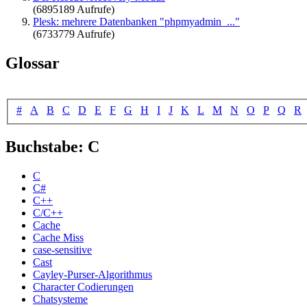
(6895189 Aufrufe)
Plesk: mehrere Datenbanken "phpmyadmin_..."
(6733779 Aufrufe)
Glossar
#
A
B
C
D
E
F
G
H
I
J
K
L
M
N
O
P
Q
R
Buchstabe: C
C
C#
C++
C/C++
Cache
Cache Miss
case-sensitive
Cast
Cayley-Purser-Algorithmus
Character Codierungen
Chatsysteme