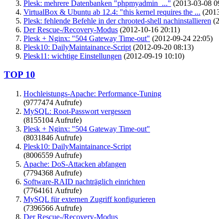
Plesk: mehrere Datenbanken "phpmyadmin_..."
(2013-03-08 0
VirtualBox & Ubuntu ab 12.4: "this kernel requires the ...
(2013
Plesk: fehlende Befehle in der chrooted-shell nachinstallieren
(2
Der Rescue-/Recovery-Modus
(2012-10-16 20:11)
Plesk + Nginx: "504 Gateway Time-out"
(2012-09-24 22:05)
Plesk10: DailyMaintainance-Script
(2012-09-20 08:13)
Plesk11: wichtige Einstellungen
(2012-09-19 10:10)
TOP 10
Hochleistungs-Apache: Performance-Tuning
(9777474 Aufrufe)
MySQL: Root-Passwort vergessen
(8155104 Aufrufe)
Plesk + Nginx: "504 Gateway Time-out"
(8031846 Aufrufe)
Plesk10: DailyMaintainance-Script
(8006559 Aufrufe)
Apache: DoS-Attacken abfangen
(7794368 Aufrufe)
Software-RAID nachträglich einrichten
(7764161 Aufrufe)
MySQL für externen Zugriff konfigurieren
(7396566 Aufrufe)
Der Rescue-/Recovery-Modus