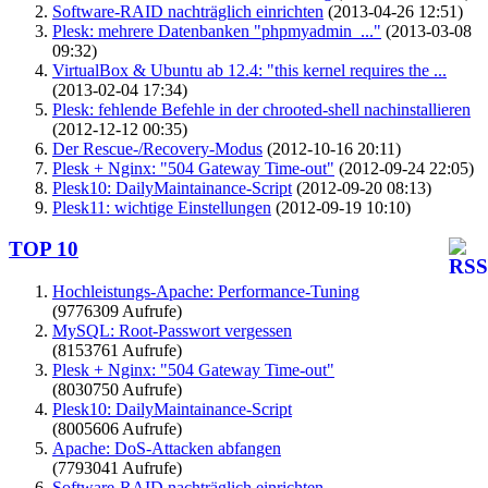
Software-RAID nachträglich einrichten
(2013-04-26 12:51)
Plesk: mehrere Datenbanken "phpmyadmin_..."
(2013-03-08
09:32)
VirtualBox & Ubuntu ab 12.4: "this kernel requires the ...
(2013-02-04 17:34)
Plesk: fehlende Befehle in der chrooted-shell nachinstallieren
(2012-12-12 00:35)
Der Rescue-/Recovery-Modus
(2012-10-16 20:11)
Plesk + Nginx: "504 Gateway Time-out"
(2012-09-24 22:05)
Plesk10: DailyMaintainance-Script
(2012-09-20 08:13)
Plesk11: wichtige Einstellungen
(2012-09-19 10:10)
TOP 10
Hochleistungs-Apache: Performance-Tuning
(9776309 Aufrufe)
MySQL: Root-Passwort vergessen
(8153761 Aufrufe)
Plesk + Nginx: "504 Gateway Time-out"
(8030750 Aufrufe)
Plesk10: DailyMaintainance-Script
(8005606 Aufrufe)
Apache: DoS-Attacken abfangen
(7793041 Aufrufe)
Software-RAID nachträglich einrichten