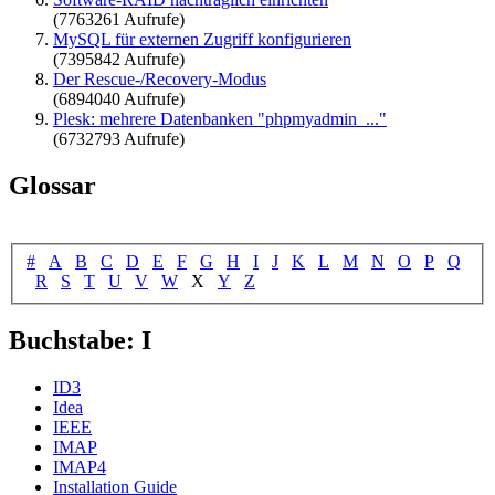
(7763261 Aufrufe)
MySQL für externen Zugriff konfigurieren
(7395842 Aufrufe)
Der Rescue-/Recovery-Modus
(6894040 Aufrufe)
Plesk: mehrere Datenbanken "phpmyadmin_..."
(6732793 Aufrufe)
Glossar
#
A
B
C
D
E
F
G
H
I
J
K
L
M
N
O
P
Q
R
S
T
U
V
W
X
Y
Z
Buchstabe: I
ID3
Idea
IEEE
IMAP
IMAP4
Installation Guide