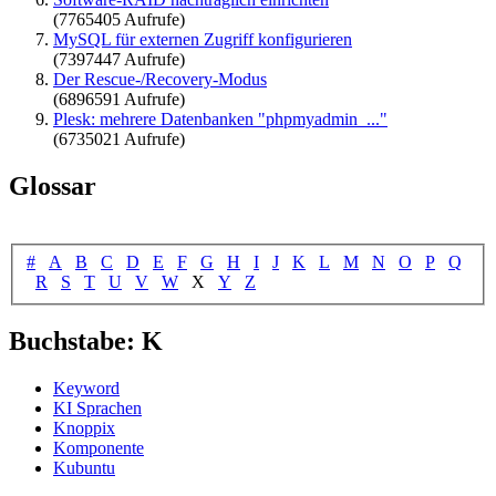
(7765405 Aufrufe)
MySQL für externen Zugriff konfigurieren
(7397447 Aufrufe)
Der Rescue-/Recovery-Modus
(6896591 Aufrufe)
Plesk: mehrere Datenbanken "phpmyadmin_..."
(6735021 Aufrufe)
Glossar
#
A
B
C
D
E
F
G
H
I
J
K
L
M
N
O
P
Q
R
S
T
U
V
W
X
Y
Z
Buchstabe: K
Keyword
KI Sprachen
Knoppix
Komponente
Kubuntu