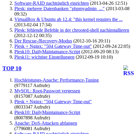
Software-RAID nachträglich einrichten
(2013-04-26 12:51)
Plesk: mehrere Datenbanken "phpmyadmin_..."
(2013-03-08
09:32)
VirtualBox & Ubuntu ab 12.4: "this kernel requires the ...
(2013-02-04 17:34)
Plesk: fehlende Befehle in der chrooted-shell nachinstallieren
(2012-12-12 00:35)
Der Rescue-/Recovery-Modus
(2012-10-16 20:11)
Plesk + Nginx: "504 Gateway Time-out"
(2012-09-24 22:05)
Plesk10: DailyMaintainance-Script
(2012-09-20 08:13)
Plesk11: wichtige Einstellungen
(2012-09-19 10:10)
TOP 10
Hochleistungs-Apache: Performance-Tuning
(9779117 Aufrufe)
MySQL: Root-Passwort vergessen
(8157087 Aufrufe)
Plesk + Nginx: "504 Gateway Time-out"
(8033347 Aufrufe)
Plesk10: DailyMaintainance-Script
(8007898 Aufrufe)
Apache: DoS-Attacken abfangen
(7796081 Aufrufe)
Software-RAID nachträglich einrichten