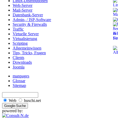
Linux-Distributionen
Web-Server
Mail-Server
Datenbank-Server
Admin- / ISP-Software
Security & Firewalls
Traffic
Virtuelle Server
Virtualisierung
Scripting
Allgemeinwissen
Tips, Tricks, Fragen
Clients
Downloads
Joomla
manpages
Glossar
Sitemap
Web
huschi.net
powered by: