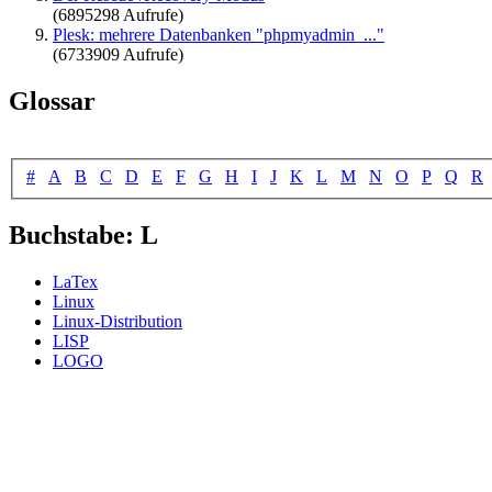
(6895298 Aufrufe)
Plesk: mehrere Datenbanken "phpmyadmin_..."
(6733909 Aufrufe)
Glossar
#
A
B
C
D
E
F
G
H
I
J
K
L
M
N
O
P
Q
R
Buchstabe: L
LaTex
Linux
Linux-Distribution
LISP
LOGO