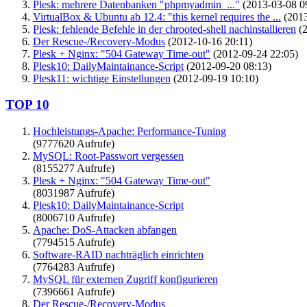
Plesk: mehrere Datenbanken "phpmyadmin_..."
(2013-03-08 0
VirtualBox & Ubuntu ab 12.4: "this kernel requires the ...
(2013
Plesk: fehlende Befehle in der chrooted-shell nachinstallieren
(2
Der Rescue-/Recovery-Modus
(2012-10-16 20:11)
Plesk + Nginx: "504 Gateway Time-out"
(2012-09-24 22:05)
Plesk10: DailyMaintainance-Script
(2012-09-20 08:13)
Plesk11: wichtige Einstellungen
(2012-09-19 10:10)
TOP 10
Hochleistungs-Apache: Performance-Tuning
(9777620 Aufrufe)
MySQL: Root-Passwort vergessen
(8155277 Aufrufe)
Plesk + Nginx: "504 Gateway Time-out"
(8031987 Aufrufe)
Plesk10: DailyMaintainance-Script
(8006710 Aufrufe)
Apache: DoS-Attacken abfangen
(7794515 Aufrufe)
Software-RAID nachträglich einrichten
(7764283 Aufrufe)
MySQL für externen Zugriff konfigurieren
(7396661 Aufrufe)
Der Rescue-/Recovery-Modus