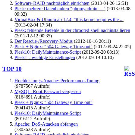
Software-RAID nachträglich einrichten
(2013-04-26 12:51)
Plesk: mehrere Datenbanken "phpmyadmin_..."
(2013-03-08
09:32)
VirtualBox & Ubuntu ab 12.4: "this kernel requires the ...
(2013-02-04 17:34)
Plesk: fehlende Befehle in der chrooted-shell nachinstallieren
(2012-12-12 00:35)
Der Rescue-/Recovery-Modus
(2012-10-16 20:11)
Plesk + Nginx: "504 Gateway Time-out"
(2012-09-24 22:05)
Plesk10: DailyMaintainance-Script
(2012-09-20 08:13)
Plesk11: wichtige Einstellungen
(2012-09-19 10:10)
TOP 10
Hochleistungs-Apache: Performance-Tuning
(9787567 Aufrufe)
MySQL: Root-Passwort vergessen
(8164691 Aufrufe)
Plesk + Nginx: "504 Gateway Time-out"
(8041415 Aufrufe)
Plesk10: DailyMaintainance-Script
(8016112 Aufrufe)
Apache: DoS-Attacken abfangen
(7803623 Aufrufe)
Software-RAID nachträglich einrichten