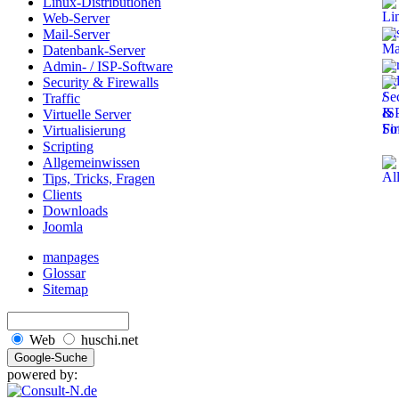
Linux-Distributionen
Web-Server
Mail-Server
Datenbank-Server
Admin- / ISP-Software
Security & Firewalls
Traffic
Virtuelle Server
Virtualisierung
Scripting
Allgemeinwissen
Tips, Tricks, Fragen
Clients
Downloads
Joomla
manpages
Glossar
Sitemap
Web
huschi.net
powered by: