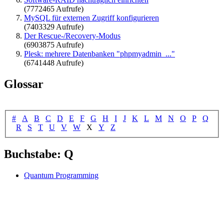
(7772465 Aufrufe)
MySQL für externen Zugriff konfigurieren
(7403329 Aufrufe)
Der Rescue-/Recovery-Modus
(6903875 Aufrufe)
Plesk: mehrere Datenbanken "phpmyadmin_..."
(6741448 Aufrufe)
Glossar
#
A
B
C
D
E
F
G
H
I
J
K
L
M
N
O
P
Q
R
S
T
U
V
W
X
Y
Z
Buchstabe: Q
Quantum Programming