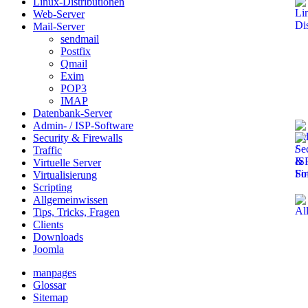
Linux-Distributionen
Web-Server
Mail-Server
sendmail
Postfix
Qmail
Exim
POP3
IMAP
Datenbank-Server
Admin- / ISP-Software
Security & Firewalls
Traffic
Virtuelle Server
Virtualisierung
Scripting
Allgemeinwissen
Tips, Tricks, Fragen
Clients
Downloads
Joomla
manpages
Glossar
Sitemap