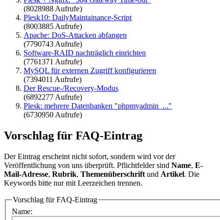
(8028988 Aufrufe)
Plesk10: DailyMaintainance-Script
(8003885 Aufrufe)
Apache: DoS-Attacken abfangen
(7790743 Aufrufe)
Software-RAID nachträglich einrichten
(7761371 Aufrufe)
MySQL für externen Zugriff konfigurieren
(7394011 Aufrufe)
Der Rescue-/Recovery-Modus
(6892277 Aufrufe)
Plesk: mehrere Datenbanken "phpmyadmin_..."
(6730950 Aufrufe)
Vorschlag für FAQ-Eintrag
Der Eintrag erscheint nicht sofort, sondern wird vor der
Veröffentlichung von uns überprüft. Pflichtfelder sind
Name
,
E-
Mail-Adresse
,
Rubrik
,
Themenüberschrift
und
Artikel
. Die
Keywords bitte nur mit Leerzeichen trennen.
Vorschlag für FAQ-Eintrag
Name: