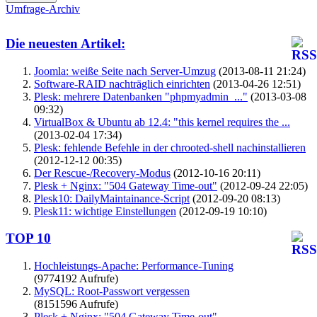
Umfrage-Archiv
Die neuesten Artikel:
Joomla: weiße Seite nach Server-Umzug
(2013-08-11 21:24)
Software-RAID nachträglich einrichten
(2013-04-26 12:51)
Plesk: mehrere Datenbanken "phpmyadmin_..."
(2013-03-08
09:32)
VirtualBox & Ubuntu ab 12.4: "this kernel requires the ...
(2013-02-04 17:34)
Plesk: fehlende Befehle in der chrooted-shell nachinstallieren
(2012-12-12 00:35)
Der Rescue-/Recovery-Modus
(2012-10-16 20:11)
Plesk + Nginx: "504 Gateway Time-out"
(2012-09-24 22:05)
Plesk10: DailyMaintainance-Script
(2012-09-20 08:13)
Plesk11: wichtige Einstellungen
(2012-09-19 10:10)
TOP 10
Hochleistungs-Apache: Performance-Tuning
(9774192 Aufrufe)
MySQL: Root-Passwort vergessen
(8151596 Aufrufe)
Plesk + Nginx: "504 Gateway Time-out"