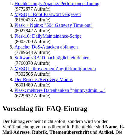
Hochleistungs-Apache: Performance-Tuning
(9772677 Aufrufe)
MySQL: Root-Passwort vergessen
(8150478 Aufrufe)
Plesk + Nginx: "504 Gateway Time-out"
(8027842 Aufrufe)
Plesk10: DailyMaintainance-Script
(8002700 Aufrufe)
Apache: DoS-Attacken abfangen
(7789643 Aufrufe)
Software-RAID nachträglich einrichten
(7760070 Aufrufe)
MySQL für externen Zugriff konfigurieren
(7392506 Aufrufe)
Der Rescue-/Recovery-Modus
(6891480 Aufrufe)
Plesk: mehrere Datenbanken "phpmyadmin_..."
(6729632 Aufrufe)
Vorschlag für FAQ-Eintrag
Der Eintrag erscheint nicht sofort, sondern wird vor der
Veröffentlichung von uns überprüft. Pflichtfelder sind
Name
,
E-
Mail-Adresse
,
Rubrik
,
Themenüberschrift
und
Artikel
. Die