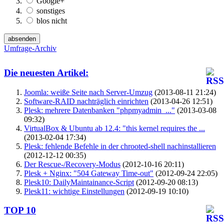
Google+
sonstiges
blos nicht
Umfrage-Archiv
Die neuesten Artikel:
Joomla: weiße Seite nach Server-Umzug
(2013-08-11 21:24)
Software-RAID nachträglich einrichten
(2013-04-26 12:51)
Plesk: mehrere Datenbanken "phpmyadmin_..."
(2013-03-08
09:32)
VirtualBox & Ubuntu ab 12.4: "this kernel requires the ...
(2013-02-04 17:34)
Plesk: fehlende Befehle in der chrooted-shell nachinstallieren
(2012-12-12 00:35)
Der Rescue-/Recovery-Modus
(2012-10-16 20:11)
Plesk + Nginx: "504 Gateway Time-out"
(2012-09-24 22:05)
Plesk10: DailyMaintainance-Script
(2012-09-20 08:13)
Plesk11: wichtige Einstellungen
(2012-09-19 10:10)
TOP 10