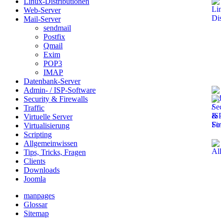
Linux-Distributionen
Web-Server
Mail-Server
sendmail
Postfix
Qmail
Exim
POP3
IMAP
Datenbank-Server
Admin- / ISP-Software
Security & Firewalls
Traffic
Virtuelle Server
Virtualisierung
Scripting
Allgemeinwissen
Tips, Tricks, Fragen
Clients
Downloads
Joomla
manpages
Glossar
Sitemap