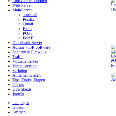
Linux-Distributionen
Web-Server
Mail-Server
sendmail
Postfix
Qmail
Exim
POP3
IMAP
Datenbank-Server
Admin- / ISP-Software
Security & Firewalls
Traffic
Virtuelle Server
Virtualisierung
Scripting
Allgemeinwissen
Tips, Tricks, Fragen
Clients
Downloads
Joomla
manpages
Glossar
Sitemap