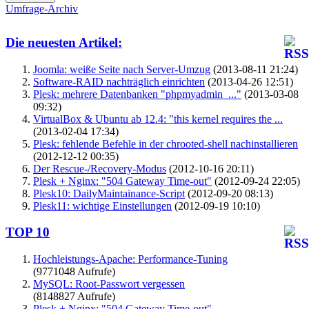
Umfrage-Archiv
Die neuesten Artikel:
Joomla: weiße Seite nach Server-Umzug
(2013-08-11 21:24)
Software-RAID nachträglich einrichten
(2013-04-26 12:51)
Plesk: mehrere Datenbanken "phpmyadmin_..."
(2013-03-08
09:32)
VirtualBox & Ubuntu ab 12.4: "this kernel requires the ...
(2013-02-04 17:34)
Plesk: fehlende Befehle in der chrooted-shell nachinstallieren
(2012-12-12 00:35)
Der Rescue-/Recovery-Modus
(2012-10-16 20:11)
Plesk + Nginx: "504 Gateway Time-out"
(2012-09-24 22:05)
Plesk10: DailyMaintainance-Script
(2012-09-20 08:13)
Plesk11: wichtige Einstellungen
(2012-09-19 10:10)
TOP 10
Hochleistungs-Apache: Performance-Tuning
(9771048 Aufrufe)
MySQL: Root-Passwort vergessen
(8148827 Aufrufe)
Plesk + Nginx: "504 Gateway Time-out"