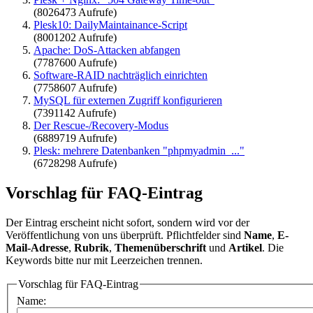
(8026473 Aufrufe)
Plesk10: DailyMaintainance-Script
(8001202 Aufrufe)
Apache: DoS-Attacken abfangen
(7787600 Aufrufe)
Software-RAID nachträglich einrichten
(7758607 Aufrufe)
MySQL für externen Zugriff konfigurieren
(7391142 Aufrufe)
Der Rescue-/Recovery-Modus
(6889719 Aufrufe)
Plesk: mehrere Datenbanken "phpmyadmin_..."
(6728298 Aufrufe)
Vorschlag für FAQ-Eintrag
Der Eintrag erscheint nicht sofort, sondern wird vor der
Veröffentlichung von uns überprüft. Pflichtfelder sind
Name
,
E-
Mail-Adresse
,
Rubrik
,
Themenüberschrift
und
Artikel
. Die
Keywords bitte nur mit Leerzeichen trennen.
Vorschlag für FAQ-Eintrag
Name: