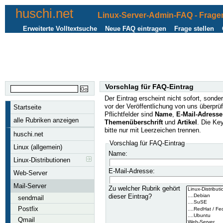
huschi.net
Linux-Server-Admin-FAQ - Fragen
Erweiterte Volltextsuche
Neue FAQ eintragen
Frage stellen
Vorschlag für FAQ-Eintrag
Der Eintrag erscheint nicht sofort, sonder
vor der Veröffentlichung von uns überprüf
Startseite
Pflichtfelder sind
Name
,
E-Mail-Adresse
alle Rubriken anzeigen
Themenüberschrift
und
Artikel
. Die Ke
bitte nur mit Leerzeichen trennen.
huschi.net
Vorschlag für FAQ-Eintrag
Linux (allgemein)
Name:
Linux-Distributionen
E-Mail-Adresse:
Web-Server
Mail-Server
Zu welcher Rubrik gehört
dieser Eintrag?
sendmail
Postfix
Qmail