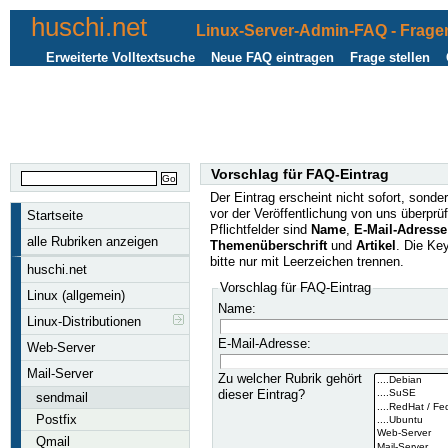
huschi.net
Linux-Server-Admin-FAQ - Fragen
Erweiterte Volltextsuche
Neue FAQ eintragen
Frage stellen
Vorschlag für FAQ-Eintrag
Der Eintrag erscheint nicht sofort, sonder
vor der Veröffentlichung von uns überprüf
Startseite
Pflichtfelder sind
Name
,
E-Mail-Adresse
alle Rubriken anzeigen
Themenüberschrift
und
Artikel
. Die Ke
bitte nur mit Leerzeichen trennen.
huschi.net
Vorschlag für FAQ-Eintrag
Linux (allgemein)
Name:
Linux-Distributionen
E-Mail-Adresse:
Web-Server
Mail-Server
Zu welcher Rubrik gehört
dieser Eintrag?
sendmail
Postfix
Qmail