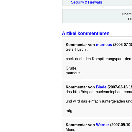
Security & Firewalls
überf
Du
Artikel kommentieren
Kommentar von
marneus
(2006-07-18
Sers Huschi,
pack doch den Kompilierungspart, den 
Grüße,
marneus
Kommentar von
Blade
(2007-02-16 18
das http://dspam.nuclearelephant.com/p
und wird das einfach runtergeladen u
mfg
Kommentar von
Werner
(2007-09-10 
Moin,