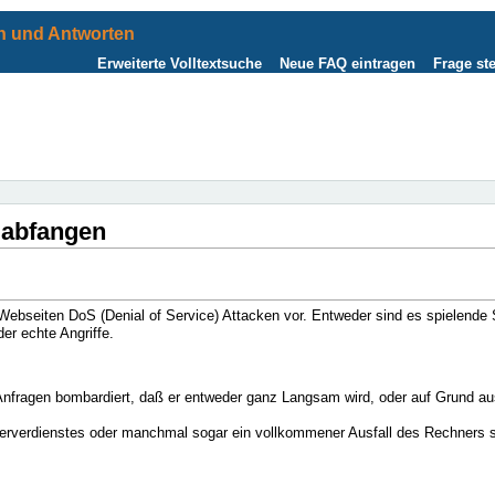
 und Antworten
Erweiterte Volltextsuche
Neue FAQ eintragen
Frage ste
 abfangen
seiten DoS (Denial of Service) Attacken vor. Entweder sind es spielende S
er echte Angriffe.
n Anfragen bombardiert, daß er entweder ganz Langsam wird, oder auf Grund 
erverdienstes oder manchmal sogar ein vollkommener Ausfall des Rechners s