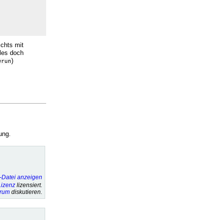
ichts mit
iles doch
)
wrun
ung.
izenz
lizensiert.
orum
diskutieren.