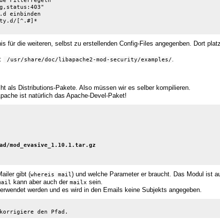
de Filterregeln

g,status:403"

.d einbinden

ty.d/[^.#]*

is für die weiteren, selbst zu erstellenden Config-Files angegenben. Dort platz
e:
.
 /usr/share/doc/libapache2-mod-security/examples/
ht als Distributions-Pakete. Also müssen wir es selber kompilieren.
Apache ist natürlich das Apache-Devel-Paket!
ad/mod_evasive_1.10.1.tar.gz

iler gibt (
) und welche Parameter er braucht. Das Modul ist a
whereis mail
kann aber auch der
sein.
mail
mailx
erwendet werden und es wird in den Emails keine Subjekts angegeben.
 korrigiere den Pfad.