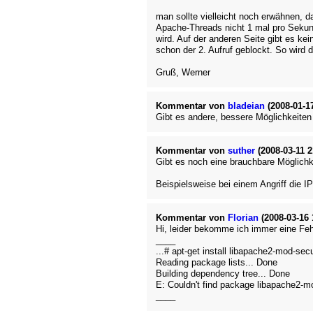
man sollte vielleicht noch erwähnen, da
Apache-Threads nicht 1 mal pro Sekund
wird. Auf der anderen Seite gibt es ke
schon der 2. Aufruf geblockt. So wird
Gruß, Werner
Kommentar von
bladeian
(2008-01-17
Gibt es andere, bessere Möglichkeiten
Kommentar von
suther
(2008-03-11 2
Gibt es noch eine brauchbare Möglichke
Beispielsweise bei einem Angriff die I
Kommentar von
Florian
(2008-03-16 
Hi, leider bekomme ich immer eine Feh
____
...# apt-get install libapache2-mod-secu
Reading package lists... Done
Building dependency tree... Done
E: Couldn't find package libapache2-m
____