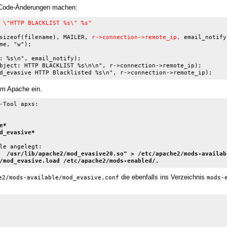
 Code-Änderungen machen:
 \"HTTP BLACKLIST %s\" %s"
sizeof(filename), MAILER, 
r->connection->remote_ip,
 email_notify)
e, "w");

bject: HTTP BLACKLIST %s\n\n", r->connection->remote_ip);

im Apache ein.
*

d_evasive*
  /usr/lib/apache2/mod_evasive20.so" > /etc/apache2/mods-availabl
/mod_evasive.load /etc/apache2/mods-enabled/.
die ebenfalls ins Verzeichnis
e2/mods-available/mod_evasive.conf
mods-