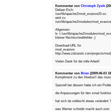
Kommentar von
Christoph Zysik
(20
Debian Etch:
/usr/lib/apache2/mod_evasive20.so
wird zu
/usr/lib/apache2/modules/mod_evasiv
Allgemein:
ls -l /usr/lib/apache2/modules/mod_ev
kleiner Rechtschreibfehler ;)
Download-URL für
mod_evasive:
http://www.zdziarski.com/projects/mo
Vielen Dank für die tolle Arbeit!
Kommentar von
Brian
(2009-06-03 18
Kompliment zu den Howtos!! das muss
Speziell bei diesem habe ich ein Prob
die Anpassungen für den xmail funktion
hat sich da vielleicht etwas verändert 
was Werner schreibt macht auch sinn. 