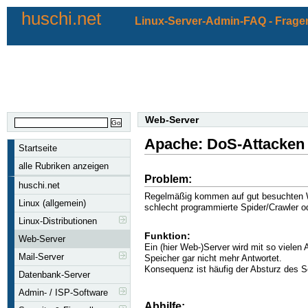
huschi.net
Linux-Server-Admin-FAQ - Fragen
Web-Server
Apache: DoS-Attacken
Startseite
alle Rubriken anzeigen
Problem:
huschi.net
Regelmäßig kommen auf gut besuchten Web
Linux (allgemein)
schlecht programmierte Spider/Crawler od
Linux-Distributionen
Funktion:
Web-Server
Ein (hier Web-)Server wird mit so viele
Mail-Server
Speicher gar nicht mehr Antwortet.
Konsequenz ist häufig der Absturz des S
Datenbank-Server
Admin- / ISP-Software
Abhilfe: