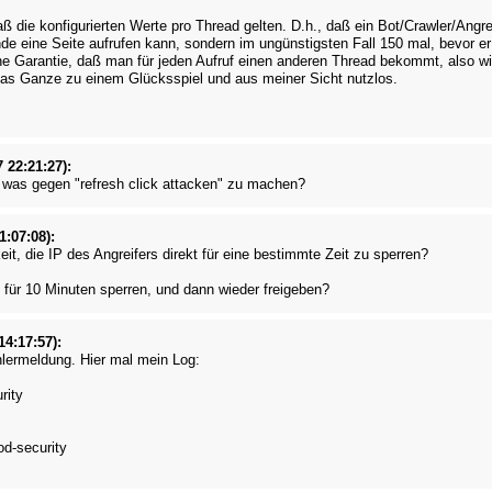
ß die konfigurierten Werte pro Thread gelten. D.h., daß ein Bot/Crawler/Angre
e eine Seite aufrufen kann, sondern im ungünstigsten Fall 150 mal, bevor er
ine Garantie, daß man für jeden Aufruf einen anderen Thread bekommt, also wir
 das Ganze zu einem Glücksspiel und aus meiner Sicht nutzlos.
 22:21:27):
 was gegen "refresh click attacken" zu machen?
1:07:08):
it, die IP des Angreifers direkt für eine bestimmte Zeit zu sperren?
P für 10 Minuten sperren, und dann wieder freigeben?
14:17:57):
lermeldung. Hier mal mein Log:
rity
od-security