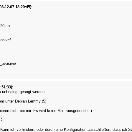
08-12-07 18:20:45):
e20.so
ansive*
d_evasive/
:51:33):
 unbedingt gesagt werden.
lem unter Debian Lemmy (5)
ieren nicht bei mir. Es wird keine Mail rausgesendet :(
??
Kann ich verhindern, oder durch eine Konfiguration ausschließen, dass ich