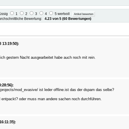
lüssig
1
2
3
4
5 wertvoll
rchschnittliche Bewertung:
4.23 von 5 (60 Bewertungen)
 13:19:50):
ich gestern Nacht ausgearbeitet habe auch noch mit rein.
:28:56):
rojects/mod_evasive/ ist leder offline.ist das der dspam das selbe?
nd entpackt? oder muss man andere sachen noch durchführen.
16:11:35):