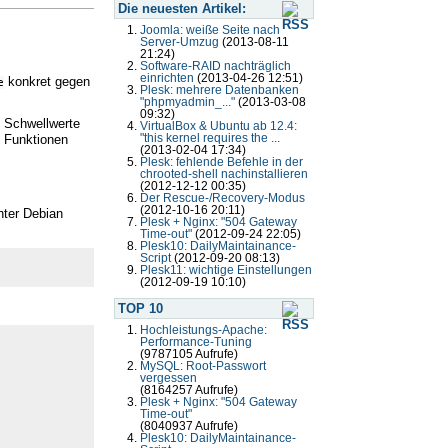
Die neuesten Artikel:
Joomla: weiße Seite nach
Server-Umzug
(2013-08-11
21:24)
Software-RAID nachträglich
einrichten
(2013-04-26 12:51)
konkret gegen
e
Plesk: mehrere Datenbanken
"phpmyadmin_..."
(2013-03-08
09:32)
) Schwellwerte
VirtualBox & Ubuntu ab 12.4:
e Funktionen
"this kernel requires the ...
(2013-02-04 17:34)
Plesk: fehlende Befehle in der
chrooted-shell nachinstallieren
(2012-12-12 00:35)
Der Rescue-/Recovery-Modus
(2012-10-16 20:11)
nter Debian
Plesk + Nginx: "504 Gateway
Time-out"
(2012-09-24 22:05)
Plesk10: DailyMaintainance-
Script
(2012-09-20 08:13)
Plesk11: wichtige Einstellungen
(2012-09-19 10:10)
TOP 10
Hochleistungs-Apache:
Performance-Tuning
(9787105 Aufrufe)
MySQL: Root-Passwort
vergessen
(8164257 Aufrufe)
Plesk + Nginx: "504 Gateway
Time-out"
(8040937 Aufrufe)
Plesk10: DailyMaintainance-