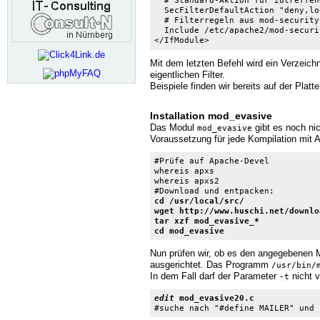
  # Standard-Aktion für zutreffen
  SecFilterDefaultAction "deny,lo
  # Filterregeln aus mod-security
  Include /etc/apache2/mod-securi
</IfModule>
Mit dem letzten Befehl wird ein Verzeichn
eigentlichen Filter.
Beispiele finden wir bereits auf der Platt
Installation mod_evasive
Das Modul
gibt es noch nic
mod_evasive
Voraussetzung für jede Kompilation mit 
#Prüfe auf Apache-Devel

whereis apxs

whereis apxs2

cd /usr/local/src/

wget http://www.huschi.net/downlo
tar xzf mod_evasive_*

cd mod_evasive
Nun prüfen wir, ob es den angegebenen Ma
ausgerichtet. Das Programm
/usr/bin/
In dem Fall darf der Parameter
nicht v
-t
edit
 mod_evasive20.c

#suche nach "#define MAILER" und