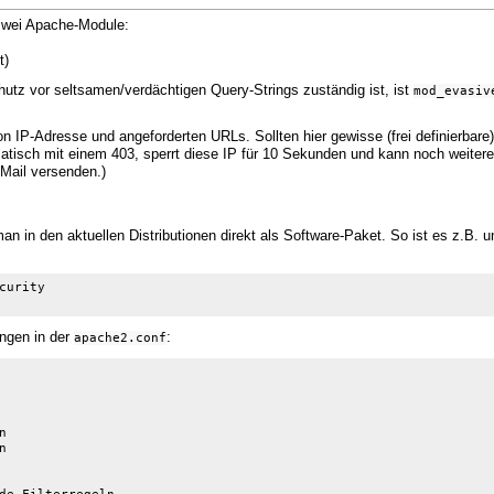
zwei Apache-Module:
t)
utz vor seltsamen/verdächtigen Query-Strings zuständig ist, ist
mod_evasiv
on IP-Adresse und angeforderten URLs. Sollten hier gewisse (frei definierbare
matisch mit einem 403, sperrt diese IP für 10 Sekunden und kann noch weiter
Mail versenden.)
 in den aktuellen Distributionen direkt als Software-Paket. So ist es z.B. u
urity

ungen in der
:
apache2.conf



