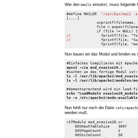
Wer den
einsetzt, muss folgende
mailx
#define MAILER	
"/usr/bin/mail -s
[....]

              snprintf(filename, 
              file = popen(filenam
//
//
              fprintf(file, "Su
Nun bauen wir das Modul und binden es 
apxs2 -cia mod_evasive20.c
ls -l /usr/lib/apache2/mod_evasive
ls -l /usr/lib/apache2/modules/mo
echo "LoadModule evasive20_module
ln -s /etc/apache2/mods-available
Nun fehlt nur noch die Datei
/etc/apach
werden muß:
<IfModule mod_evasive20.c>

    DOSHashTableSize    3097

    DOSPageCount        2

    DOSSiteCount        50
