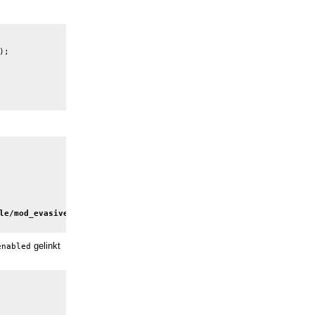
;

e/mod_evasive.load

gelinkt
enabled