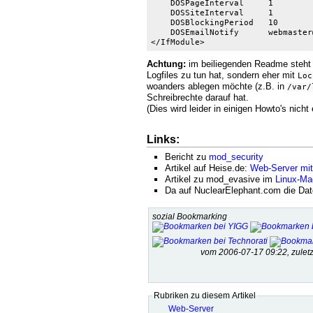
    DOSPageInterval     1

    DOSSiteInterval     1

    DOSBlockingPeriod   10

    DOSEmailNotify      webmaster
</IfModule>
Achtung:
im beiliegenden Readme steht 
Logfiles zu tun hat, sondern eher mit
Loc
woanders ablegen möchte (z.B. in
/var/
Schreibrechte darauf hat.
(Dies wird leider in einigen Howto's nich
Links:
Bericht zu
mod_security
Artikel auf Heise.de:
Web-Server mit
Artikel zu mod_evasive im
Linux-Ma
Da auf NuclearElephant.com die Date
sozial Bookmarking
vom 2006-07-17 09:22, zule
Rubriken zu diesem Artikel
Web-Server