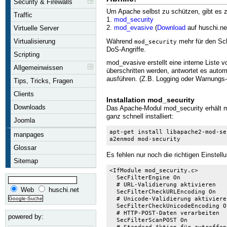
Security & Firewalls
Um Apache selbst zu schützen, gibt es 
Traffic
1.
mod_security
2.
mod_evasive
(
Download
auf huschi.ne
Virtuelle Server
Während
mehr für den Sch
Virtualisierung
mod_security
DoS-Angriffe.
Scripting
mod_evasive erstellt eine interne Liste v
Allgemeinwissen
überschritten werden, antwortet es auto
ausführen. (Z.B. Logging oder Warnungs-
Tips, Tricks, Fragen
Clients
Installation mod_security
Downloads
Das Apache-Modul mod_security erhält man
ganz schnell installiert:
Joomla
apt-get install libapache2-mod-sec
manpages
a2enmod mod-security
Glossar
Es fehlen nur noch die richtigen Einstell
Sitemap
<IfModule mod_security.c>

  SecFilterEngine On

  # URL-Validierung aktivieren

Web
huschi.net
  SecFilterCheckURLEncoding On

  # Unicode-Validierung aktivieren
  SecFilterCheckUnicodeEncoding On
  # HTTP-POST-Daten verarbeiten

powered by:
  SecFilterScanPOST On
