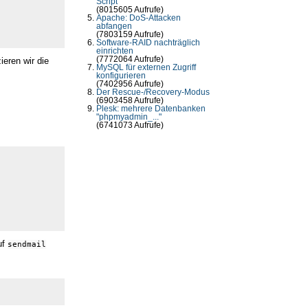
Script
(8015605 Aufrufe)
Apache: DoS-Attacken
abfangen
(7803159 Aufrufe)
Software-RAID nachträglich
einrichten
(7772064 Aufrufe)
ieren wir die
MySQL für externen Zugriff
konfigurieren
(7402956 Aufrufe)
Der Rescue-/Recovery-Modus
(6903458 Aufrufe)
Plesk: mehrere Datenbanken
"phpmyadmin_..."
(6741073 Aufrufe)
uf
sendmail