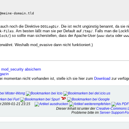
@meine-domain.tld

auch noch die Direktive
. Die ist recht ungünstig benannt, da sie n
DOSLogDir
. Am besten läßt man sie per Default auf
. Falls man die Lockf
k-Files
/tmp/
) so sollte man sicherstellen, dass der Apache-User (
oder
lock/
www-data
ww
t erwähnt. Weshalb mod_evasive dann nicht funktioniert.)
 mod_security absichern
gazin
i momentan nicht vorhanden ist, stelle ich sie hier zum
Download
zur verfüg
tzt 2009-01-21 23:15
Dieser Inhalt ist unter der
Creative-Commons L
Probleme bitte im
Server-Support-F