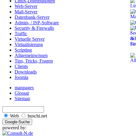
Linux-Distributionen
Web-Server
Mail-Server
Datenbank-Server
Admin- / ISP-Software
Security & Firewalls
Traffic
Virtuelle Server
Virtualisierung
Scripting
Allgemeinwissen
Tips, Tricks, Fragen
Clients
Downloads
Joomla
manpages
Glossar
Sitemap
Web
huschi.net
powered by: