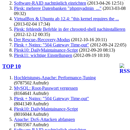
Software-RAID nachträglich einrichten
(2013-04-26 12:51)
Plesk: mehrere Datenbanken "phpmyadmin_..."
(2013-03-08
09:32)
VirtualBox & Ubuntu ab 12.4: "this kernel requires the ...
(2013-02-04 17:34)
Plesk: fehlende Befehle in der chrooted-shell nachinstallieren
(2012-12-12 00:35)
Der Rescue-/Recovery-Modus
(2012-10-16 20:11)
Plesk + Nginx: "504 Gateway Time-out"
(2012-09-24 22:05)
Plesk10: DailyMaintainance-Script
(2012-09-20 08:13)
Plesk11: wichtige Einstellungen
(2012-09-19 10:10)
TOP 10
Hochleistungs-Apache: Performance-Tuning
(9787502 Aufrufe)
MySQL: Root-Passwort vergessen
(8164641 Aufrufe)
Plesk + Nginx: "504 Gateway Time-out"
(8041349 Aufrufe)
Plesk10: DailyMaintainance-Script
(8016044 Aufrufe)
Apache: DoS-Attacken abfangen
(7803567 Aufrufe)
Software-RAID nachträglich einrichten