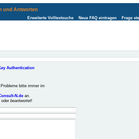
 und Antworten
Erweiterte Volltextsuche
Neue FAQ eintragen
Frage ste
Key Authentication
Probleme bitte immer im
Consult-N.de
an.
t
oder
beantwortet
!