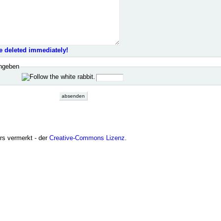
e deleted immediately!
ingeben
ers vermerkt - der
Creative-Commons Lizenz
.