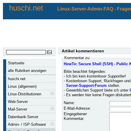
huschi.net
Linux-Server-Admin-FAQ - Fragen
Artikel kommentieren
Kommentar zu:
Startseite
HowTo: Secure Shell (SSH) - Public 
alle Rubriken anzeigen
Bitte beachtet folgendes:
·
Ich bin kein
kostenloser Supportler
!
huschi.net
·
Kostenlosen Support, Rückfragen und 
Server-Support-Forum
stellen.
Linux (allgemein)
·
Gewerblichen Support biete ich unter
Linux-Distributionen
·
Es werden hier keine Fragen
diskutier
Web-Server
Name:
E-Mail-Adresse:
Mail-Server
Eingegebener
Datenbank-Server
Kommentar:
Admin- / ISP-Software