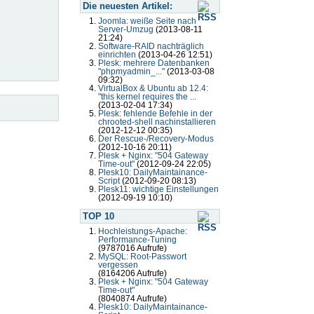
Die neuesten Artikel:
Joomla: weiße Seite nach
Server-Umzug
(2013-08-11
21:24)
Software-RAID nachträglich
einrichten
(2013-04-26 12:51)
Plesk: mehrere Datenbanken
"phpmyadmin_..."
(2013-03-08
09:32)
VirtualBox & Ubuntu ab 12.4:
"this kernel requires the ...
(2013-02-04 17:34)
Plesk: fehlende Befehle in der
chrooted-shell nachinstallieren
(2012-12-12 00:35)
Der Rescue-/Recovery-Modus
(2012-10-16 20:11)
Plesk + Nginx: "504 Gateway
Time-out"
(2012-09-24 22:05)
Plesk10: DailyMaintainance-
Script
(2012-09-20 08:13)
Plesk11: wichtige Einstellungen
(2012-09-19 10:10)
TOP 10
Hochleistungs-Apache:
Performance-Tuning
(9787016 Aufrufe)
MySQL: Root-Passwort
vergessen
(8164206 Aufrufe)
Plesk + Nginx: "504 Gateway
Time-out"
(8040874 Aufrufe)
Plesk10: DailyMaintainance-