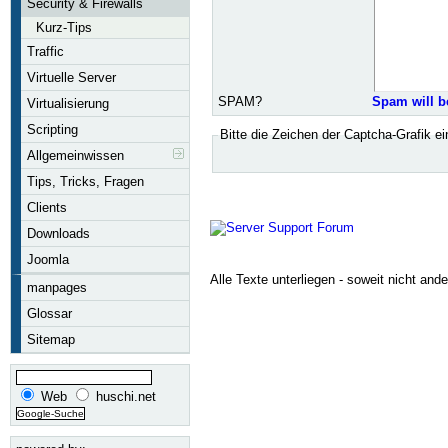
Security & Firewalls
Kurz-Tips
Traffic
Virtuelle Server
SPAM?
Spam will b
Virtualisierung
Scripting
Bitte die Zeichen der Captcha-Grafik e
Allgemeinwissen
Tips, Tricks, Fragen
Clients
Downloads
Joomla
Alle Texte unterliegen - soweit nicht and
manpages
Glossar
Sitemap
Web
huschi.net