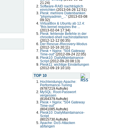
21:24)
Software-RAID nachträglich
einrichten
(2013-04-26 12:51)
Plesk: mehrere Datenbanken
"phpmyadmin_..."
(2013-03-08
09:32)
VirtualBox & Ubuntu ab 12.4:
"this kernel requires the ...
(2013-02-04 17:34)
Plesk: fehlende Befehle in der
chrooted-shell nachinstallieren
(2012-12-12 00:35)
Der Rescue-/Recovery-Modus
(2012-10-16 20:11)
Plesk + Nginx: "504 Gateway
Time-out"
(2012-09-24 22:05)
Plesk10: DailyMaintainance-
Script
(2012-09-20 08:13)
Plesk11: wichtige Einstellungen
(2012-09-19 10:10)
TOP 10
Hochleistungs-Apache:
Performance-Tuning
(9787219 Aufrufe)
MySQL: Root-Passwort
vergessen
(8164379 Aufrufe)
Plesk + Nginx: "504 Gateway
Time-out"
(8041085 Aufrufe)
Plesk10: DailyMaintainance-
Script
(8015730 Aufrufe)
Apache: DoS-Attacken
abfangen