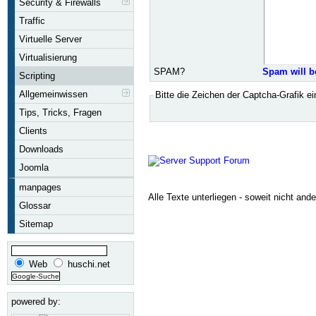
Security & Firewalls
Traffic
Virtuelle Server
Virtualisierung
SPAM?
Spam will b
Scripting
Allgemeinwissen
Bitte die Zeichen der Captcha-Grafik e
Tips, Tricks, Fragen
Clients
Downloads
Joomla
manpages
Alle Texte unterliegen - soweit nicht and
Glossar
Sitemap
Web
huschi.net
powered by: