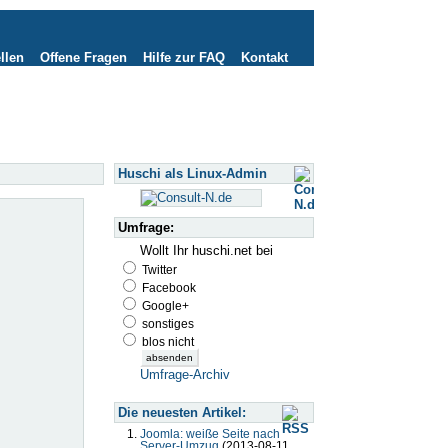
llen
Offene Fragen
Hilfe zur FAQ
Kontakt
Huschi als Linux-Admin
Umfrage:
Wollt Ihr huschi.net bei
Twitter
Facebook
Google+
sonstiges
blos nicht
Umfrage-Archiv
Die neuesten Artikel:
Joomla: weiße Seite nach
Server-Umzug
(2013-08-11