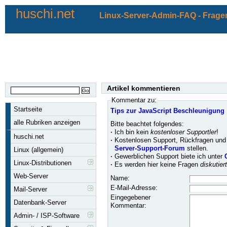
huschi.net
Linux-Server-Admin-FAQ - Fragen
Artikel kommentieren
Kommentar zu:
Startseite
Tips zur JavaScript Beschleunigung
alle Rubriken anzeigen
Bitte beachtet folgendes:
·
Ich bin kein
kostenloser Supportler
!
huschi.net
·
Kostenlosen Support, Rückfragen und 
Server-Support-Forum
stellen.
Linux (allgemein)
·
Gewerblichen Support biete ich unter
Linux-Distributionen
·
Es werden hier keine Fragen
diskutier
Web-Server
Name:
E-Mail-Adresse:
Mail-Server
Eingegebener
Datenbank-Server
Kommentar:
Admin- / ISP-Software