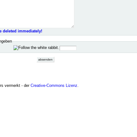
e deleted immediately!
ingeben
ers vermerkt - der
Creative-Commons Lizenz
.