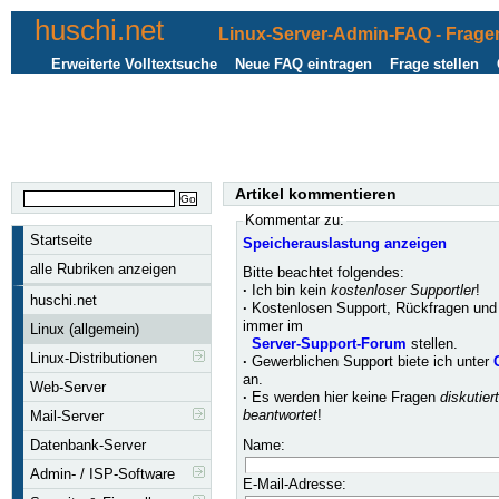
huschi.net
Linux-Server-Admin-FAQ - Fragen
Erweiterte Volltextsuche
Neue FAQ eintragen
Frage stellen
Artikel kommentieren
Kommentar zu:
Startseite
Speicherauslastung anzeigen
alle Rubriken anzeigen
Bitte beachtet folgendes:
·
Ich bin kein
kostenloser Supportler
!
huschi.net
·
Kostenlosen Support, Rückfragen und 
immer im
Linux (allgemein)
Server-Support-Forum
stellen.
Linux-Distributionen
·
Gewerblichen Support biete ich unter
an.
Web-Server
·
Es werden hier keine Fragen
diskutier
beantwortet
!
Mail-Server
Name:
Datenbank-Server
Admin- / ISP-Software
E-Mail-Adresse: