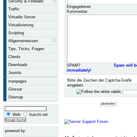
Security & Firewalls
Eingegebener
Traffic
Kommentar:
Virtuelle Server
Virtualisierung
Scripting
Allgemeinwissen
Tips, Tricks, Fragen
Clients
Downloads
SPAM?
Spam will b
immediately!
Joomla
Bitte die Zeichen der Captcha-Grafik
manpages
eingeben
Glossar
Sitemap
Web
huschi.net
powered by: