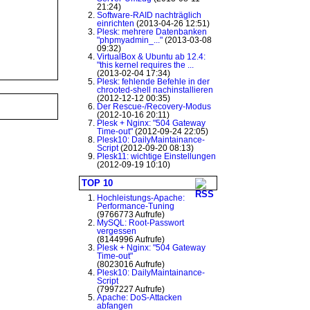
21:24)
Software-RAID nachträglich
einrichten
(2013-04-26 12:51)
Plesk: mehrere Datenbanken
"phpmyadmin_..."
(2013-03-08
09:32)
VirtualBox & Ubuntu ab 12.4:
"this kernel requires the ...
(2013-02-04 17:34)
Plesk: fehlende Befehle in der
chrooted-shell nachinstallieren
(2012-12-12 00:35)
Der Rescue-/Recovery-Modus
(2012-10-16 20:11)
Plesk + Nginx: "504 Gateway
Time-out"
(2012-09-24 22:05)
Plesk10: DailyMaintainance-
Script
(2012-09-20 08:13)
Plesk11: wichtige Einstellungen
(2012-09-19 10:10)
TOP 10
Hochleistungs-Apache:
Performance-Tuning
(9766773 Aufrufe)
MySQL: Root-Passwort
vergessen
(8144996 Aufrufe)
Plesk + Nginx: "504 Gateway
Time-out"
(8023016 Aufrufe)
Plesk10: DailyMaintainance-
Script
(7997227 Aufrufe)
Apache: DoS-Attacken
abfangen