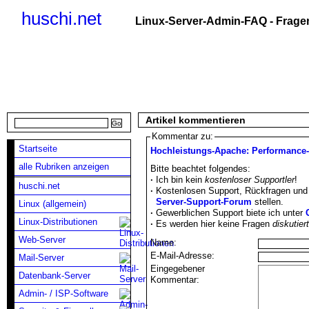
huschi.net
Linux-Server-Admin-FAQ - Fragen
Artikel kommentieren
Kommentar zu:
Startseite
Hochleistungs-Apache: Performance
alle Rubriken anzeigen
Bitte beachtet folgendes:
·
Ich bin kein
kostenloser Supportler
!
huschi.net
·
Kostenlosen Support, Rückfragen und 
Server-Support-Forum
stellen.
Linux (allgemein)
·
Gewerblichen Support biete ich unter
Linux-Distributionen
·
Es werden hier keine Fragen
diskutier
Web-Server
Name:
E-Mail-Adresse:
Mail-Server
Eingegebener
Datenbank-Server
Kommentar:
Admin- / ISP-Software