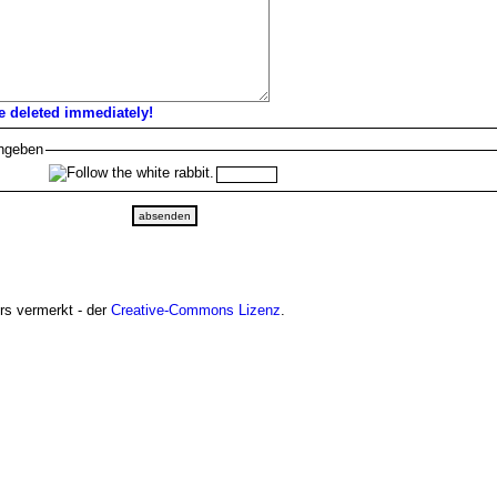
e deleted immediately!
ingeben
ers vermerkt - der
Creative-Commons Lizenz
.