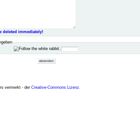
e deleted immediately!
ingeben
ers vermerkt - der
Creative-Commons Lizenz
.