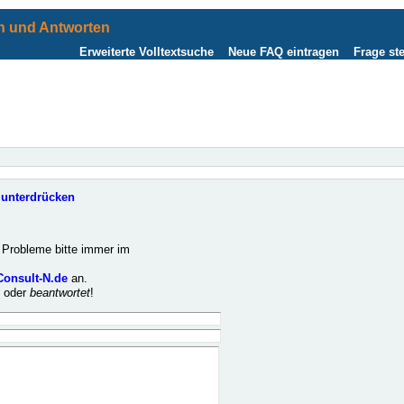
 und Antworten
Erweiterte Volltextsuche
Neue FAQ eintragen
Frage ste
unterdrücken
Probleme bitte immer im
Consult-N.de
an.
t
oder
beantwortet
!