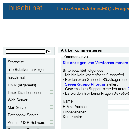
huschi.net
Linux-Server-Admin-FAQ - Fragen
Artikel kommentieren
Kommentar zu:
Startseite
Die Anzeigen von Versionsnummern 
alle Rubriken anzeigen
Bitte beachtet folgendes:
·
Ich bin kein
kostenloser Supportler
!
huschi.net
·
Kostenlosen Support, Rückfragen und 
Server-Support-Forum
stellen.
Linux (allgemein)
·
Gewerblichen Support biete ich unter
Linux-Distributionen
·
Es werden hier keine Fragen
diskutier
Web-Server
Name:
E-Mail-Adresse:
Mail-Server
Eingegebener
Datenbank-Server
Kommentar:
Admin- / ISP-Software