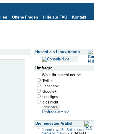
llen
Offene Fragen
Hilfe zur FAQ
Kontakt
Huschi als Linux-Admin
Umfrage:
Wollt Ihr huschi.net bei
Twitter
Facebook
Google+
sonstiges
blos nicht
Umfrage-Archiv
Die neuesten Artikel:
Joomla: weiße Seite nach
Server-Umzug
(2013-08-11