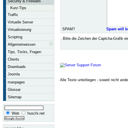
Security & Firewalls
Kurz-Tips
Traffic
Virtuelle Server
SPAM?
Spam will b
Virtualisierung
Scripting
Bitte die Zeichen der Captcha-Grafik e
Allgemeinwissen
Tips, Tricks, Fragen
Clients
Downloads
Joomla
Alle Texte unterliegen - soweit nicht and
manpages
Glossar
Sitemap
Web
huschi.net