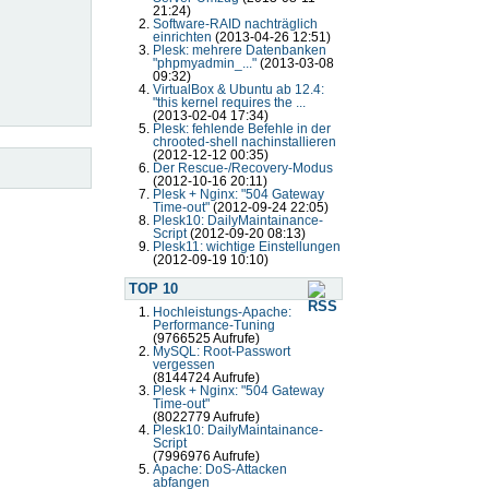
21:24)
Software-RAID nachträglich
einrichten
(2013-04-26 12:51)
Plesk: mehrere Datenbanken
"phpmyadmin_..."
(2013-03-08
09:32)
VirtualBox & Ubuntu ab 12.4:
"this kernel requires the ...
(2013-02-04 17:34)
Plesk: fehlende Befehle in der
chrooted-shell nachinstallieren
(2012-12-12 00:35)
Der Rescue-/Recovery-Modus
(2012-10-16 20:11)
Plesk + Nginx: "504 Gateway
Time-out"
(2012-09-24 22:05)
Plesk10: DailyMaintainance-
Script
(2012-09-20 08:13)
Plesk11: wichtige Einstellungen
(2012-09-19 10:10)
TOP 10
Hochleistungs-Apache:
Performance-Tuning
(9766525 Aufrufe)
MySQL: Root-Passwort
vergessen
(8144724 Aufrufe)
Plesk + Nginx: "504 Gateway
Time-out"
(8022779 Aufrufe)
Plesk10: DailyMaintainance-
Script
(7996976 Aufrufe)
Apache: DoS-Attacken
abfangen