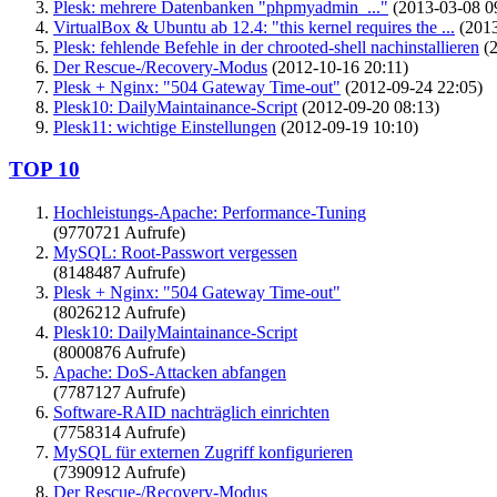
Plesk: mehrere Datenbanken "phpmyadmin_..."
(2013-03-08 0
VirtualBox & Ubuntu ab 12.4: "this kernel requires the ...
(2013
Plesk: fehlende Befehle in der chrooted-shell nachinstallieren
(2
Der Rescue-/Recovery-Modus
(2012-10-16 20:11)
Plesk + Nginx: "504 Gateway Time-out"
(2012-09-24 22:05)
Plesk10: DailyMaintainance-Script
(2012-09-20 08:13)
Plesk11: wichtige Einstellungen
(2012-09-19 10:10)
TOP 10
Hochleistungs-Apache: Performance-Tuning
(9770721 Aufrufe)
MySQL: Root-Passwort vergessen
(8148487 Aufrufe)
Plesk + Nginx: "504 Gateway Time-out"
(8026212 Aufrufe)
Plesk10: DailyMaintainance-Script
(8000876 Aufrufe)
Apache: DoS-Attacken abfangen
(7787127 Aufrufe)
Software-RAID nachträglich einrichten
(7758314 Aufrufe)
MySQL für externen Zugriff konfigurieren
(7390912 Aufrufe)
Der Rescue-/Recovery-Modus