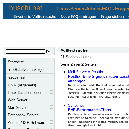
huschi.net
Linux-Server-Admin-FAQ - Fragen
Erweiterte Volltextsuche
Neue FAQ eintragen
Frage stellen
Volltextsuche
21 Suchergebnisse
Startseite
Seite 2 von 2 Seiten
alle Rubriken anzeigen
Mail-Server » Postfix
:
Postfix: Eine Signatur automatisc
huschi.net
anhängen
Linux (allgemein)
Problem: Wenn viele Emailadressen bei vers
Clients auflaufen, muß der Admin bei jeder Ä
Linux-Distributionen
"offizielle Signatur" bei jeden einzeln einstelle
Lösungen dafür finden sich zwar (siehe
Web-Server
Scripting
:
Mail-Server
PHP-Performance-Tipps
Problem: PHP ist zwar eine einfache und schn
Datenbank-Server
erlehrnende Sprache. Aber sobald man größe
angeht, hat man schnell das Problem das die
Admin- / ISP-Software
Geschwindigkeit sinkt. Hier