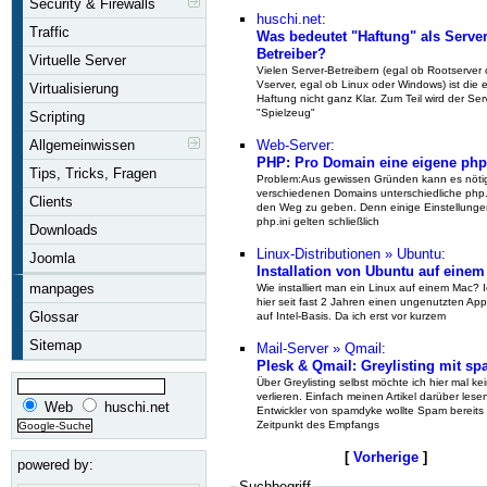
Security & Firewalls
huschi.net
:
Traffic
Was bedeutet "Haftung" als Server
Betreiber?
Virtuelle Server
Vielen Server-Betreibern (egal ob Rootserver 
Vserver, egal ob Linux oder Windows) ist die 
Virtualisierung
Haftung nicht ganz Klar. Zum Teil wird der Ser
"Spielzeug"
Scripting
Allgemeinwissen
Web-Server
:
PHP: Pro Domain eine eigene php.
Tips, Tricks, Fragen
Problem:Aus gewissen Gründen kann es nötig
verschiedenen Domains unterschiedliche php.in
Clients
den Weg zu geben. Denn einige Einstellungen
php.ini gelten schließlich
Downloads
Linux-Distributionen » Ubuntu
:
Joomla
Installation von Ubuntu auf eine
manpages
Wie installiert man ein Linux auf einem Mac? I
hier seit fast 2 Jahren einen ungenutzten App
Glossar
auf Intel-Basis. Da ich erst vor kurzem
Sitemap
Mail-Server » Qmail
:
Plesk & Qmail: Greylisting mit s
Über Greylisting selbst möchte ich hier mal ke
verlieren. Einfach meinen Artikel darüber lese
Web
huschi.net
Entwickler von spamdyke wollte Spam bereits
Zeitpunkt des Empfangs
[
Vorherige
]
powered by:
Suchbegriff